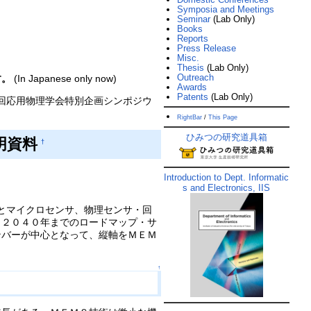
Symposia and Meetings
Seminar
(Lab Only)
Books
Reports
Press Release
Misc.
Thesis
(Lab Only)
Outreach
す。
(In Japanese only now)
Awards
Patents
(Lab Only)
回応用物理学会特別企画シンポジウ
RightBar
/
This Page
ひみつの研究道具箱
明資料
†
Introduction to Dept. Informatic
s and Electronics, IIS
ems）とマイクロセンサ、物理センサ・回
、２０４０年までのロードマップ・サ
ンバーが中心となって、縦軸をＭＥＭ
↑