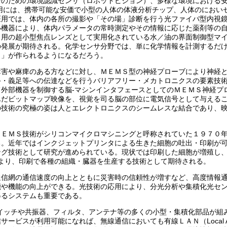
行のための環境認識センサ（ロボットビジョン）、多様な環境における
用には、携帯可能な安価で小型の人体の体液分析チップ、人体のにおい
医用では、体内の各所の撮影や「その場」診断を行う光ファイバ型内視
小機器により、体内パラメータの常時測定やその情報に応じた薬剤等の
ラ用の超小型焦点レンズとして実用化されている水／油の界面制御型マ
の発展が期待される。化学センサ分野では、単に化学情報を計測するだ
ィ」が作られるようになるだろう。
障害や麻痺のある方などに対し、ＭＥＭＳ型の神経プローブにより神経
手・義足等への伝達などを行うバリアフリー・メカトロニクスの要素技
外部機器を制御する脳-マシンインタフェースとしてのＭＥＭＳ神経プ
んだビットマップ映像を、視覚を司る脳の部位に電気信号として与える
の技術の究極の姿は人とエレクトロニクスのシームレスな結合であり、
ＭＥＭＳ技術がシリコンマイクロマシニングと呼称されていた１９７０
る。近年ではインクジェットプリンタによる生きた細胞の吐出・印刷が
ング技術として研究が進められている。現状では印刷した細胞が増殖し
により、印刷で各種の組織・臓器を生産する技術として期待される。
通信網の通信速度の向上とともに災害時の信頼性が増すなど、高度情報
能や機能の向上ができる。光技術の応用により、分光分析や集積化光セ
得るシステムも重要である。
イッチや共振器、フィルタ、アンテナ等の多くの小型・集積化部品が組
ビスが利用可能になれば、無線通信においても有線ＬＡＮ（Local Are