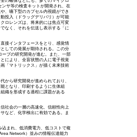
安全の確保などにも、多くのマイクロ
センサ等の検査キットが開発され、在
鏡や、嚥下型のカプセル内視鏡ができ
自動投入（ドラッグデリバリ）が可能
イクロレンズは、将来的には焦点可変
けでなく、それを伝送し表示する「に
と直接インタフェースをとり、感覚情
術としての発展が期待される。この分
ローブの研究開発が進む。また、一部
ことにより、全盲状態の人に電子視覚
映画「マトリックス」が描く未来技術
年代から研究開発が進められており、
可能となり、印刷するように生体組
、組織を形成する過程に課題がある
通信社会の一層の高速化、信頼性向上
ンサなど、化学検出に有効である。ま
み込まれ、低消費電力、低コストで複
a Network）並みの情報伝達能力