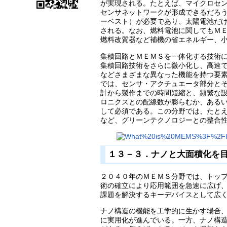
が実現される。たとえば、マイクロセ
センサネットワークが形成できるだろ
ーベスト）が必要であり、太陽電池だ
される。なお、燃料電池に関してもＭ
燃料改質器など補機の省エネルギー、
集積回路とＭＥＭＳを一体化する技術
集積回路技術をさらに微小化し、高速
などさまざまな異なった機能を持つ要素を
では、センサ・アクチュエータ部分と
計から製作までの時間短縮と、頻繁な
ロニクスとの配線数が膨らむか、ある
して必須である。この分野では、たと
など、グリーンテクノロジーとの整合
１３－３．ナノと大面積化を
２０４０年のＭＥＭＳ分野では、トッ
術の確立により応用範囲を急速に広げ
課題を解決するキーデバイスとして広
ナノ構造の機能を工学的に生かす場合
に実用化が進んでいる。一方、ナノ構