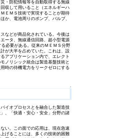
防災・防犯情報等を自動取得する無線
を回収して用いること（エネルギーハ
、ＭＥＭＳ技術で実現することが期待
るほか、電池周りのポンプ、バルブ、
イスなどが商品化されている。今後は
ュエータ、無線通信回路、超小型電源
究する必要がある。従来のＭＥＭＳ分野
設計が大半を占めていた。これは、設
するアプリケーション内で、エレクト
のモノリシック統合は製造基盤技術と
使用時の待機電力をリークゼロにする
↑
・バイオプロセスとを融合した製造技
祉」、「快適・安心・安全」分野の諸
くない。この面での応用は、現在急速
み上げることには、多くの技術的困難