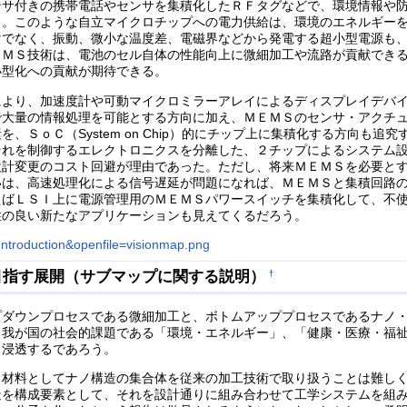
ンサ付きの携帯電話やセンサを集積化したＲＦタグなどで、環境情報や
う。このような自立マイクロチップへの電力供給は、環境のエネルギー
けでなく、振動、微小な温度差、電磁界などから発電する超小型電源も
ＥＭＳ技術は、電池のセル自体の性能向上に微細加工や流路が貢献でき
小型化への貢献が期待できる。
により、加速度計や可動マイクロミラーアレイによるディスプレイデバ
で大量の情報処理を可能とする方向に加え、ＭＥＭＳのセンサ・アクチ
、ＳｏＣ（System on Chip）的にチップ上に集積化する方向も追
それを制御するエレクトロニクスを分離した、２チップによるシステム
設計変更のコスト回避が理由であった。ただし、将来ＭＥＭＳを必要と
いは、高速処理化による信号遅延が問題になれば、ＭＥＭＳと集積回路
えばＬＳＩ上に電源管理用のＭＥＭＳパワースイッチを集積化して、不
性の良い新たなアプリケーションも見えてくるだろう。
目指す展開（サブマップに関する説明）
†
プダウンプロセスである微細加工と、ボトムアッププロセスであるナノ
、我が国の社会的課題である「環境・エネルギー」、「健康・医療・福
く浸透するであろう。
、材料としてナノ構造の集合体を従来の加工技術で取り扱うことは難し
造を構成要素として、それを設計通りに組み合わせて工学システムを組