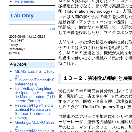
ＭＥＭＳ技術等に立脚したマイクロナ
References
械構造だけでなく、超小型で高感度の
↑
術（Information Technol
Lab Only
いわば人間の脳や会話の能力を拡張し
運動器官（アクチュエーション機能）
学組成）、触覚などを拡張して、人間
Edit
して画像を投影したり、マイクロポン
2026-08-06 (木) 12:05:38
Total 9367
人間でも、その場の状況を的確に感じ
Today 1
今のＩＴは入力された情報を処理して
Yesterday 0
う。ＭＥＭＳ技術とは、機械が人間を
(Now 4)
能過多で使いにくい機械を「気の利く
待される。
今日の10件
MEMS Lab, IIS, UToky
o
(71)
１３－２．実用化の動向と展
Publication/Domestic C
onferences
(2)
Hint/Voltage Amplifier f
現在のＭＥＭＳ研究開発分野において
or Operating Electrosta
化・機能向上・省エネルギーのための
tic Microactuators (1) D
iscrete Parts
することで、医療・健康管理・環境監
(2)
Research/High-Yield S
なＲＦタグ（Radio Frequenc
acrificial Release and
Surface Treatment
(1)
自動車のエアバッグ用加速度センサや
Links
(1)
ーザーレーダ、運転者の酒酔いや居眠
Meetings/NEURO 2022
等のヒューマンインタフェースにも、
(1)
Research/Monolithic In