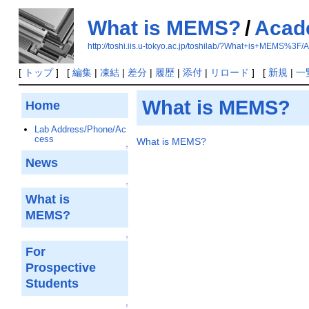
What is MEMS?
/
Acad
http://toshi.iis.u-tokyo.ac.jp/toshilab/?What+is+MEMS%
[
トップ
] [
編集
|
凍結
|
差分
|
履歴
|
添付
|
リロード
] [
新規
|
一
What is MEMS?
Home
Lab Address/Phone/Ac
cess
What is MEMS?
↑
News
↑
What is
MEMS?
↑
For
Prospective
Students
↑