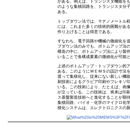
がある。例えば、トランジスタ機能を
のような集積回路を、トランジスタ分
ある。
トップダウン法では、十ナノメートル
には、これまた多くの技術的困難があ
作り上げることは得意である。
すなわち、電子回路や機械の微細化を
プダウン法のみでも、ボトムアップ法
構造の中に、ボトムアップ法により製
いることで各構成要素の微細化が可能
上述のボトムアップ・トップダウン的
ある。このようにＭＥＭＳの設計寸法
渡って集積化し、従来にない新しい機
刷技術によるグラビア印刷やフレキソ
いる。この技術により、たとえば、画
が立っている。この技術は、将来は印
ス基盤製造技術へと進化することが期
集積回路、バイオ・化学のマイクロ化学反応
積化システムは、エレクトロニクスの