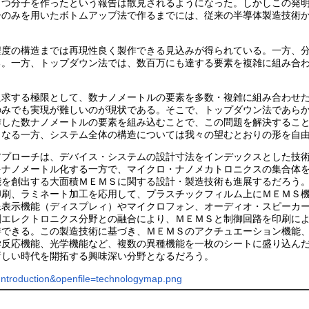
もつ分子を作ったという報告は散見されるようになった。しかしこの発
子のみを用いたボトムアップ法で作るまでには、従来の半導体製造技術
程度の構造までは再現性良く製作できる見込みが得られている。一方、
る。一方、トップダウン法では、数百万にも達する要素を複雑に組み合
追求する極限として、数ナノメートルの要素を多数・複雑に組み合わせ
のみでも実現が難しいのが現状である。そこで、トップダウン法であら
作した数ナノメートルの要素を組み込むことで、この問題を解決するこ
となる一方、システム全体の構造については我々の望むとおりの形を自
アプローチは、デバイス・システムの設計寸法をインデックスとした技
をナノメートル化する一方で、マイクロ・ナノメカトロニクスの集合体
能を創出する大面積ＭＥＭＳに関する設計・製造技術も進展するだろう
印刷、ラミネート加工を応用して、プラスチックフィルム上にＭＥＭＳ
像表示機能（ディスプレィ）やマイクロフォン、オーディオ・スピーカ
刷エレクトロニクス分野との融合により、ＭＥＭＳと制御回路を印刷に
待できる。この製造技術に基づき、ＭＥＭＳのアクチュエーション機能
機能、光学機能など、複数の異種機能を一枚のシートに盛り込んだＥｏＦ（Eve
新しい時代を開拓する興味深い分野となるだろう。