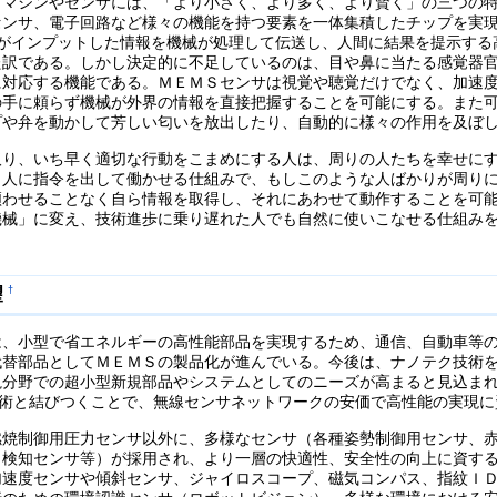
ノマシンやセンサには、「より小さく、より多く、より賢く」の三つの
センサ、電子回路など様々の機能を持つ要素を一体集積したチップを実
ogy）は、人間がインプットした情報を機械が処理して伝送し、人間に結果を提
た訳である。しかし決定的に不足しているのは、目や鼻に当たる感覚器
に対応する機能である。ＭＥＭＳセンサは視覚や聴覚だけでなく、加速
の手に頼らず機械が外界の情報を直接把握することを可能にする。また
プや弁を動かして芳しい匂いを放出したり、自動的に様々の作用を及ぼ
取り、いち早く適切な行動をこまめにする人は、周りの人たちを幸せに
、人に指令を出して働かせる仕組みで、もしこのような人ばかりが周り
煩わせることなく自ら情報を取得し、それにあわせて動作することを可
機械」に変え、技術進歩に乗り遅れた人でも自然に使いこなせる仕組み
望
†
は、小型で省エネルギーの高性能部品を実現するため、通信、自動車等
代替部品としてＭＥＭＳの製品化が進んでいる。今後は、ナノテク技術
視分野での超小型新規部品やシステムとしてのニーズが高まると見込ま
y Tag）技術と結びつくことで、無線センサネットワークの安価で高性能の実
燃焼制御用圧力センサ以外に、多様なセンサ（各種姿勢制御用センサ、
り検知センサ等）が採用され、より一層の快適性、安全性の向上に資す
加速度センサや傾斜センサ、ジャイロスコープ、磁気コンパス、指紋Ｉ