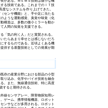
特長がある。ＭＥＭＳ技術は微小な機
現する技術である。これまでのＩＴ技
示する高度なシステムを作り上げてきた。
官（センサ機能）と、手や足に当たる
度のような運動感覚、臭覚や味覚（化
可動構造は、多数の微小ミラーを動か
して人間の知覚を支援できる。
する「気の利く人」だと賞賛される。
にいたらあまり幸せとは感じないだろ
能にするものである。近頃よくある機
を提供する基盤技術としての発展が期
↑
の既存の産業分野における部品の小型
を取り込み、化学やバイオ技術を融合
れる。また、無線通信技術、特に高度
現に資すると期待される。
赤外線センサアレー、障害物探知用レ
る。ゲーム、携帯情報機器、ロボット
Ｄセンサなどが多用される。ロボット