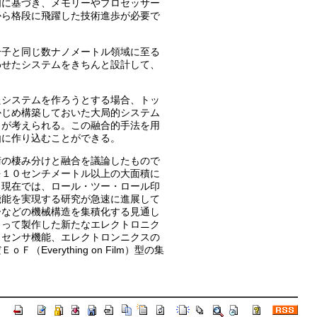
明に基づき、メモリーやプロセッサー
から格段に飛躍した技術進歩が必要で
分子と同じ数ナノメートル領域に至る
わせたシステムをきちんと設計して、
たシステムを作ろうとする場合、トッ
かじめ構築しておいた大局的システム
とが考えられる。この融合的手法を用
由に作り込むことができる。
術の棲み分けと融合を議論したもので
を１０センチメートル以上の大面積に
。現在では、ロール・ツー・ロール印
機能を実現する研究が急速に進展して
ーなどの機械構造を集積化する見通し
よって製作した新たなエレクトロニク
、センサ機能、エレクトロンニクスの
rything on Film）型の集