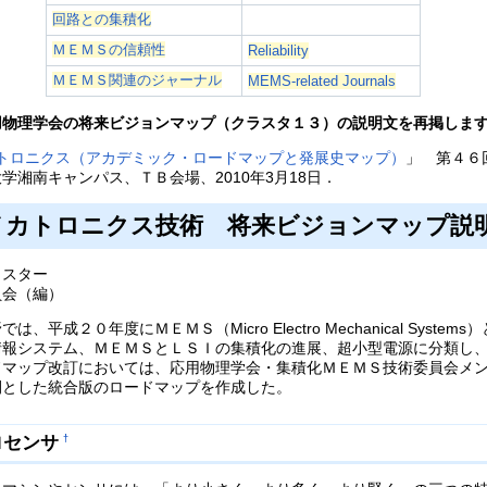
回路との集積化
ＭＥＭＳの信頼性
Reliability
ＭＥＭＳ関連のジャーナル
MEMS-related Journals
用物理学会の将来ビジョンマップ（クラスタ１３）の説明文を再掲しま
トロニクス（アカデミック・ロードマップと発展史マップ）
」 第４６
湘南キャンパス、ＴＢ会場、2010年3月18日．
メカトロニクス技術 将来ビジョンマップ説
ラスター
員会（編）
成２０年度にＭＥＭＳ（Micro Electro Mechanical Syst
情報システム、ＭＥＭＳとＬＳＩの集積化の進展、超小型電源に分類し
ドマップ改訂においては、応用物理学会・集積化ＭＥＭＳ技術委員会メ
間とした統合版のロードマップを作成した。
ロセンサ
†