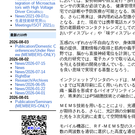
においては、姿勢制御や自立走行・歩
tegration of Microactua
センサの実装が必須である。 健康管理
tors with High Voltage
宅での診断や予防医療が可能となる。
Driver Circuits
(1)
News/2021-09-07
る。さらに将来は、体内埋め込み型微
(1)
生産技術研究所
(1)
となる。また、現在では携帯電話カメ
Meetings/ISOT 2021
(1)
型の老眼鏡やコンタクトレンズとして
おいディスプレィ」や「味ディスプレ
最新の10件
2026-08-03
五感のいずれかが不自由な方や、身体
Publication/Domestic C
報の提供、運動情報の取得と筋肉や義
onferences/Under Revi
野では、脳から直接神経電位を計測して
ew (MEMBERS-ONLY)
の先行研究では、電子カメラで取り込
2026-08-02
News/2026-07-15
を与える技術の開発が進んでいる。こ
News
を良い意味で実現する基盤となろう。
News/2026-07-14
RightBar
インクジェットプリンタのヘッドは、
Research/Archives
News/2026-06-05
いまでは写真印刷に広く用いられてい
News/2026-01-22
織・臓器を形成するバイオプリンティ
News/2026-04-01
が、将来的にはiPS細胞技術との融合
2026-08-01
Publication/Seminars
ＭＥＭＳ技術を用いることにより、光
(MEMBERS-ONLY)
が期待される。さらに、光計測の分解
た光を３次元的に走査して空間情報を
モバイル機器に、ＲＦ-ＭＥＭＳ型のス
数の周波数を適切に選択した高度な通信サー