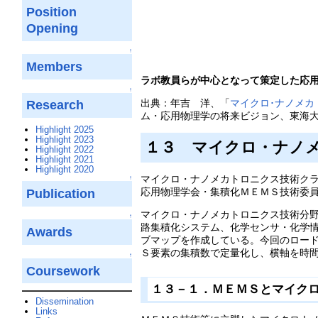
Position
Opening
↑
Members
ラボ教員らが中心となって策定した応
↑
出典：年吉 洋、「
マイクロ･ナノメカ
Research
ム・応用物理学の将来ビジョン、東海大学
Highlight 2025
Highlight 2023
１３ マイクロ・ナノ
Highlight 2022
Highlight 2021
Highlight 2020
マイクロ・ナノメカトロニクス技術ク
↑
応用物理学会・集積化ＭＥＭＳ技術委
Publication
マイクロ・ナノメカトロニクス技術分野では、平
↑
路集積化システム、化学センサ・化学
Awards
ブマップを作成している。今回のロー
Ｓ要素の集積数で定量化し、横軸を時
↑
Coursework
１３－１．ＭＥＭＳとマイク
Dissemination
Links