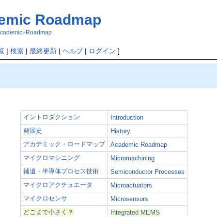
emic Roadmap
3F/Academic+Roadmap
覧
|
検索
|
最終更新
|
ヘルプ
|
ログイン
]
イントロダクション
Introduction
発展史
History
アカデミック・ロードマップ
Academic Roadmap
マイクロマシニング
Micromachining
補遺・半導体プロセス技術
Semiconductor Processes
マイクロアクチュエータ
Microactuators
マイクロセンサ
Microsensors
どこまで小さく？
Integrated MEMS