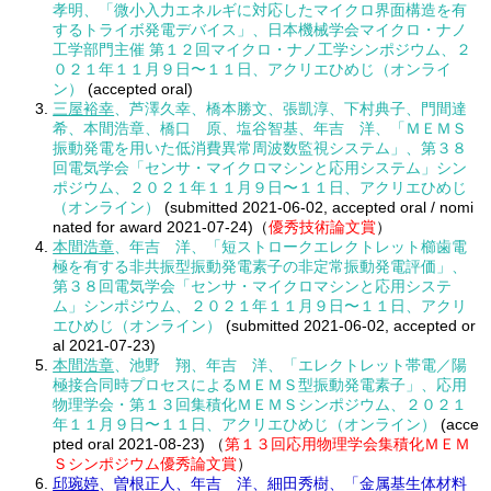
孝明、「微小入力エネルギに対応したマイクロ界面構造を有
するトライボ発電デバイス」、日本機械学会マイクロ・ナノ
工学部門主催 第１２回マイクロ・ナノ工学シンポジウム、２
０２１年１１月９日〜１１日、アクリエひめじ（オンライ
ン）
(accepted oral)
三屋裕幸
、芦澤久幸、橋本勝文、張凱淳、下村典子、門間達
希、本間浩章、橋口 原、塩谷智基、年吉 洋、「ＭＥＭＳ
振動発電を用いた低消費異常周波数監視システム」、第３８
回電気学会「センサ・マイクロマシンと応用システム」シン
ポジウム、２０２１年１１月９日〜１１日、アクリエひめじ
（オンライン）
(submitted 2021-06-02, accepted oral / nomi
nated for award 2021-07-24)（
優秀技術論文賞
）
本間浩章
、年吉 洋、「短ストロークエレクトレット櫛歯電
極を有する非共振型振動発電素子の非定常振動発電評価」、
第３８回電気学会「センサ・マイクロマシンと応用システ
ム」シンポジウム、２０２１年１１月９日〜１１日、アクリ
エひめじ（オンライン）
(submitted 2021-06-02, accepted or
al 2021-07-23)
本間浩章
、池野 翔、年吉 洋、「エレクトレット帯電／陽
極接合同時プロセスによるＭＥＭＳ型振動発電素子」、応用
物理学会・第１３回集積化ＭＥＭＳシンポジウム、２０２１
年１１月９日〜１１日、アクリエひめじ（オンライン）
(acce
pted oral 2021-08-23) （
第１３回応用物理学会集積化ＭＥＭ
Ｓシンポジウム優秀論文賞
）
邱琬婷
、曽根正人、年吉 洋、細田秀樹、「金属基生体材料