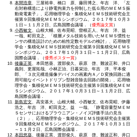
本間浩章
、三屋裕幸、橋口 原、藤田博之、年吉 洋、「左
右対称構造により静電拘束力を抑制した低Ｇ用のＭＥＭＳ振
動発電素子」、応用物理学会・集積化ＭＥＭＳ技術研究会主
催第９回集積化ＭＥＭＳシンポジウム、２０１７年１０月３
１日～１１月２日、広島国際会議場．（
優秀論文賞
）
小西敏文
、山根大輔、佐布晃昭、曽根正人、年吉 洋、益
一哉、町田克之、「積層メタル技術を用いたＭＥＭＳ慣性セ
ンサの構造設計のための粘性定数モデルの検討」、応用物理
学会・集積化ＭＥＭＳ技術研究会主催第９回集積化ＭＥＭＳ
シンポジウム、２０１７年１０月３１日～１１月２日、広島
国際会議場．（
優秀ポスター賞
）
後藤正英
、本田悠葵、渡部俊久、萩原 啓、難波正和、井口
義則、更屋拓哉、小林正治、日暮栄治、年吉 洋、平本俊
郎、「３次元構造撮像デバイスの画素内Ａ／Ｄ変換回路に適
用可能なイベントドリブン型雑音除去回路の開発」、応用物
理学会・集積化ＭＥＭＳ技術研究会主催第９回集積化ＭＥＭ
Ｓシンポジウム、２０１７年１０月３１日～１１月２日、広
島国際会議場．
新島宏文
、高安基大、山根大輔、小西敏文、佐布晃昭、伊藤
浩之、年吉 洋、町田克之、益 一哉、「静電容量型ＭＥＭ
Ｓセンサにおけるブラウニアン・ノイズ評価手法の見当
（２）」、応用物理学会・集積化ＭＥＭＳ技術研究会主催第
９回集積化ＭＥＭＳシンポジウム、２０１７年１０月３１日
～１１月２日、広島国際会議場．
本田悠葵
、後藤正英、渡部俊久、萩原 啓、難波正和、井口