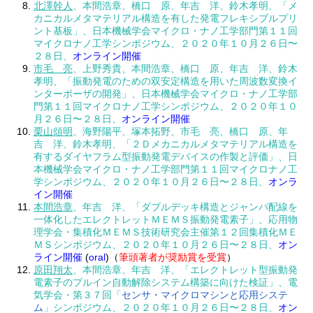
北澤幹人
、本間浩章、橋口 原、年吉 洋、鈴木孝明、「メ
カニカルメタマテリアル構造を有した発電フレキシブルプリ
ント基板」、日本機械学会マイクロ・ナノ工学部門第１１回
マイクロナノ工学シンポジウム、２０２０年１０月２６日〜
２８日、
オンライン開催
市毛 亮
、上野秀貴、本間浩章、橋口 原、年吉 洋、鈴木
孝明、「振動発電のための双安定構造を用いた周波数変換イ
ンターポーザの開発」、日本機械学会マイクロ・ナノ工学部
門第１１回マイクロナノ工学シンポジウム、２０２０年１０
月２６日〜２８日、
オンライン開催
栗山頌明
、海野陽平、塚本拓野、市毛 亮、橋口 原、年
吉 洋、鈴木孝明、「２Ｄメカニカルメタマテリアル構造を
有するダイヤフラム型振動発電デバイスの作製と評価」、日
本機械学会マイクロ・ナノ工学部門第１１回マイクロナノ工
学シンポジウム、２０２０年１０月２６日〜２８日、
オンラ
イン開催
本間浩章
、年吉 洋、「ダブルデッキ構造とジャンパ配線を
一体化したエレクトレットＭＥＭＳ振動発電素子」、応用物
理学会・集積化ＭＥＭＳ技術研究会主催第１２回集積化ＭＥ
ＭＳシンポジウム、２０２０年１０月２６日〜２８日、
オン
ライン開催
(
oral
)（
筆頭著者が奨励賞を受賞
）
原田翔太
、本間浩章、年吉 洋、「エレクトレット型振動発
電素子のプルイン自動解除システム構築に向けた検証」、電
気学会・第３７回「
センサ・マイクロマシンと応用システ
ム
」シンポジウム、２０２０年１０月２６日〜２８日、
オン