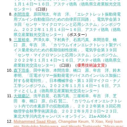
１月１４日〜１６日、アスティ徳島（徳島県立産業観光交流
センター）
（口頭）
本間浩章
、原田翔太、年吉 洋、「エレクトレット振動発電
用プルイン自動復旧のための自律昇圧回路」、電気学会第３
９回「センサ・マイクロマシンと応用システム」シンポジウ
ム、２０２２年１１月１４日〜１６日、アスティ徳島（徳島
県立産業観光交流センター）
（ポスター）
三屋裕幸
、芦澤久幸、下村典子、石黒巧真、本間浩章、橋
口 原、年吉 洋、「カリウムイオンエレクトレット製デバ
イス量産化のための長期信頼性技術」、電気学会第３９回
「センサ・マイクロマシンと応用システム」シンポジウム、
２０２２年１１月１４日〜１６日、アスティ徳島（徳島県立
産業観光交流センター）
（口頭）（
優秀技術論文賞
）
森下浩多
、田中有弥、本間浩章、橋口 原、年吉 洋、鈴木
孝明、「圧電ポリマー振動発電デバイスのインパルス加振に
対する発電特性」、日本機械学会・第１３回マイクロ・ナノ
工学シンポジウム、２０２２年１１月１４日〜１６日、アス
ティとくしま（徳島県立産業観光交流センター）
大畑慶記
、洗平昌晃、石黒巧真、三屋裕幸、年吉 洋、芝
田 泰、橋口 原、白石 賢二、「カリウムイオンエレクトレ
ット内での水素原子の拡散経路」、２０２２年第８３回応用
物理学会秋季学術講演会、２０２２年９月２０日〜２３日、
東北大学川内北キャンパス＋オンライン、21a-A304-3
Mohammed Saad Khan
, Changdae Keum, Yi Xiao, Keiji Isam
oto, Nobuhiko Nishiyama, and Hiroshi Toshiyoshi, "Micro-mac