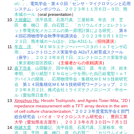
ol）」、
電気学会・第４０回「センサ・マイクロマシンと応用
システム」シンポジウム
、２０２３年１１月６日～９日、熊
本城ホール
（oral presentation）
大畑慶記
、洗平昌晃、石黒巧真、三屋裕幸、年吉 洋、芝
田 泰、橋口 原、白石賢二、「カリウムイオンエレクトレ
ット帯電劣化メカニズムの第一原理計算による研究」、
第８
４回応用物理学会秋季学術講演会
、２０２３年９月１９日〜
２３日、熊本城ホールほか、23p-A311-1｡（
招待講演
）
年吉 洋
、「ＭＥＭＳエナジーハーベスタのＩｏＴセンサ応
用」、
エレクトロニクス実装学会 AI2oT人材育成スクール
（座学）
、２０２３年８月７日、エレクトロニクス実装学会
（東京都杉並区西荻）
（
主催者からの依頼講演
）
森下浩多
、山田駿介、田中有弥、橋口 原、年吉 洋、鈴木
孝明、「折り紙型ＴＥＮＧセンサを用いた自己給電型ＩｏＴ
デバイスの開発」、応用物理学会・集積化ＭＥＭＳ技術研究
会
第１４回集積化ＭＥＭＳ技術研究ワークショップ
、２０
２３年８月２日、株式会社ミライズテクノロジーズ・中ホー
ル（愛知県日進市）．
Xingzhuo Hu
, Hiroshi Toshiyoshi, and Agnès Tixier-Mita, "2D I
mpedance measurement with a TFT array device in the aim
of cell culture characterization,"
２０２３年度電気学会Ｅ部門
総合研究会
（バイオ・マイクロシステム研究会）、豊田工業
大学（愛知県名古屋市）、２０２３年６月３０日〜７月１日
桐越大貴
、大畑慶記、洗平昌晃、石黒巧真、三屋裕幸、年
吉 洋、芝田 泰、橋口 原、白石賢二、「カリウムイオン