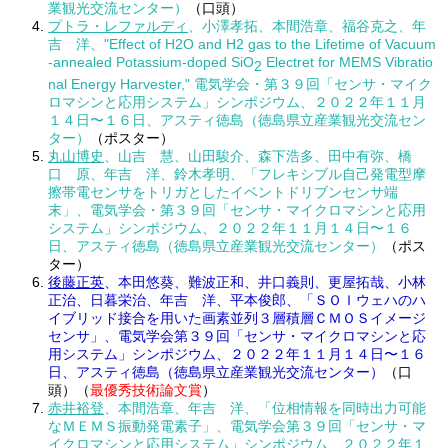
業観光交流センター）
（口頭）
プトラ・レファルディ
、小澤孝拓、本間浩章、福谷克之、年
吉 洋、"Effect of H2O and H2 gas to the Lifetime of Vacuum
-annealed Potassium-doped SiO
Electret for MEMS Vibratio
2
nal Energy Harvester," 電気学会・第３９回「センサ・マイク
ロマシンと応用システム」シンポジウム、２０２２年１１月
１４日〜１６日、アスティ徳島（徳島県立産業観光交流セン
ター）
（ポスター）
丸山博史
、山吉 慧、山田駿介、森下浩多、田中有弥、橋
口 原、年吉 洋、鈴木孝明、「フレキシブル自己発電型摩
擦帯電センサをトリガとしたイベントドリブンセンサ端
末」、電気学会・第３９回「センサ・マイクロマシンと応用
システム」シンポジウム、２０２２年１１月１４日〜１６
日、アスティ徳島（徳島県立産業観光交流センター）
（ポス
ター）
後藤正英
、本田悠葵、難波正和、井口義則、更屋拓哉、小林
正治、日暮栄治、年吉 洋、平本俊郎、「ＳＯＩウェハのハ
イブリッド接合を用いた画素並列３層積層ＣＭＯＳイメージ
センサ」、電気学会第３９回「センサ・マイクロマシンと応
用システム」シンポジウム、２０２２年１１月１４日〜１６
日、アスティ徳島（徳島県立産業観光交流センター）
（口
頭）（
最優秀技術論文賞
）
赤井裕登
、本間浩章、年吉 洋、「位相情報を同時出力可能
なＭＥＭＳ振動発電素子」、電気学会第３９回「センサ・マ
イクロマシンと応用システム」シンポジウム、２０２２年１