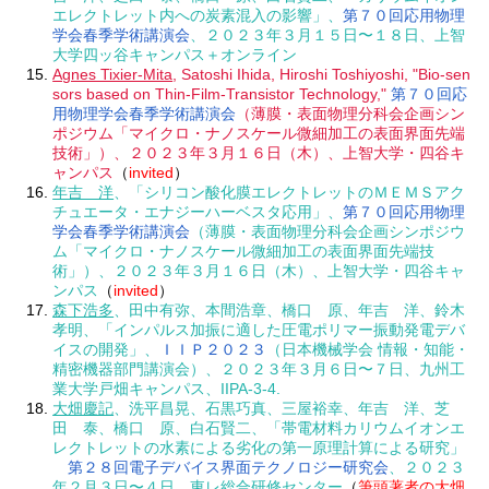
エレクトレット内への炭素混入の影響」、
第７０回応用物理
学会春季学術講演会
、２０２３年３月１５日〜１８日、上智
大学四ッ谷キャンパス＋オンライン
Agnes Tixier-Mita
, Satoshi Ihida, Hiroshi Toshiyoshi, "Bio-sen
sors based on Thin-Film-Transistor Technology,"
第７０回応
用物理学会春季学術講演会
（薄膜・表面物理分科会企画シン
ポジウム「マイクロ・ナノスケール微細加工の表面界面先端
技術」）、２０２３年３月１６日（木）、上智大学・四谷キ
ャンパス
（
invited
）
年吉 洋
、「シリコン酸化膜エレクトレットのＭＥＭＳアク
チュエータ・エナジーハーベスタ応用」、
第７０回応用物理
学会春季学術講演会
（薄膜・表面物理分科会企画シンポジウ
ム「マイクロ・ナノスケール微細加工の表面界面先端技
術」）、２０２３年３月１６日（木）、上智大学・四谷キャ
ンパス
（
invited
）
森下浩多
、田中有弥、本間浩章、橋口 原、年吉 洋、鈴木
孝明、「インパルス加振に適した圧電ポリマー振動発電デバ
イスの開発」、
ＩＩＰ２０２３
（日本機械学会 情報・知能・
精密機器部門講演会）、２０２３年３月６日〜７日、九州工
業大学戸畑キャンパス、IIPA-3-4.
大畑慶記
、洗平昌晃、石黒巧真、三屋裕幸、年吉 洋、芝
田 泰、橋口 原、白石賢二、「帯電材料カリウムイオンエ
レクトレットの水素による劣化の第一原理計算による研究」
第２８回電子デバイス界面テクノロジー研究会
、２０２３
年２月３日〜４日、東レ総合研修センター
（
筆頭著者の大畑