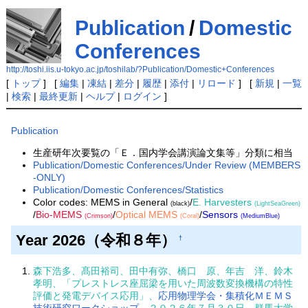
Publication
/
Domestic
Conferences
http://toshi.iis.u-tokyo.ac.jp/toshilab/?Publication/Domestic+Conferences
[
トップ
] [
編集
|
凍結
|
差分
|
履歴
|
添付
|
リロード
] [
新規
|
一覧
|
検索
|
最終更新
|
ヘルプ
|
ログイン
]
Publication
生産研年次要覧の「Ｅ．国内学会講演論文集等」分類に相当
Publication/Domestic Conferences/Under Review (MEMBERS
-ONLY)
Publication/Domestic Conferences/Statistics
Color codes:
MEMS in General
/
E. Harvesters
(black)
(LightSeaGreen)
/
Bio-MEMS
/
Optical MEMS
/
Sensors
(Crimson)
(Coral)
(MediumBlue)
Year 2026（令和８年）
†
森下浩多、髙田裕司、田中有弥、橋口 原、年吉 洋、鈴木
孝明、「プレストレス座屈梁を用いた周波数変換機構の特性
評価と発電デバイス応用」、
応用物理学会・集積化ＭＥＭＳ
技術研究ワークショップ
、２０２６年７月３０日、群馬大学