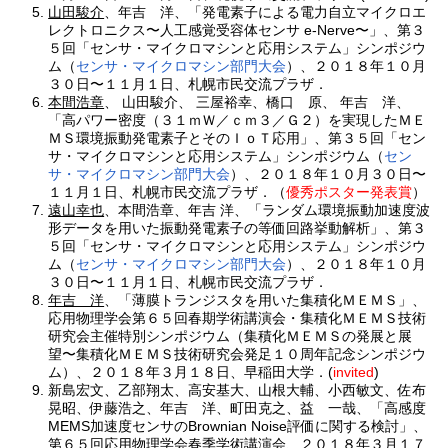
山田駿介
、年吉 洋、「発電素子による電力自立マイクロエ
レクトロニクス〜人工感覚受容体センサ e-Nerve〜」、第３
５回「センサ・マイクロマシンと応用システム」シンポジウ
ム（
センサ・マイクロマシン部門大会
）、２０１８年１０月
３０日〜１１月１日、札幌市民交流プラザ．
本間浩章
、 山田駿介、 三屋裕幸、橋口 原、 年吉 洋、
「高パワー密度（３１ｍＷ／ｃｍ３／Ｇ２）を実現したＭＥ
ＭＳ環境振動発電素子とそのＩｏＴ応用」、第３５回「セン
サ・マイクロマシンと応用システム」シンポジウム（
セン
サ・マイクロマシン部門大会
）、２０１８年１０月３０日〜
１１月１日、札幌市民交流プラザ．（
優秀ポスター発表賞
）
遠山幸也
、本間浩章、年吉 洋、「ランダム環境振動加速度波
形データを用いた振動発電素子の等価回路挙動解析」、第３
５回「センサ・マイクロマシンと応用システム」シンポジウ
ム（
センサ・マイクロマシン部門大会
）、２０１８年１０月
３０日〜１１月１日、札幌市民交流プラザ．
年吉 洋
、「薄膜トランジスタを用いた集積化ＭＥＭＳ」、
応用物理学会第６５回春期学術講演会・集積化ＭＥＭＳ技術
研究会主催特別シンポジウム（集積化ＭＥＭＳの発展と展
望〜集積化ＭＥＭＳ技術研究会発足１０周年記念シンポジウ
ム）、２０１８年３月１８日、早稲田大学．(
invited
)
新島宏文、乙部翔太、高安基大、山根大輔、小西敏文、佐布
晃昭、伊藤浩之、年吉 洋、町田克之、益 一哉、「高感度
MEMS加速度センサのBrownian Noise評価に関する検討」、
第６５回応用物理学会春季学術講演会、２０１８年３月１７