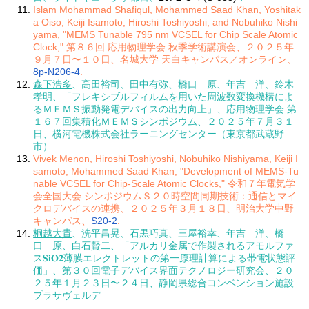
Islam Mohammad Shafiqul
, Mohammed Saad Khan, Yoshitak
a Oiso, Keiji Isamoto, Hiroshi Toshiyoshi, and Nobuhiko Nishi
yama, "MEMS Tunable 795 nm VCSEL for Chip Scale Atomic
Clock," 第８６回 応用物理学会 秋季学術講演会、２０２５年
９月７日〜１０日、名城大学 天白キャンパス／オンライン、
8p-N206-4
.
森下浩多
、高田裕司、田中有弥、橋口 原、年吉 洋、鈴木
孝明、「フレキシブルフィルムを用いた周波数変換機構によ
るＭＥＭＳ振動発電デバイスの出力向上」、応用物理学会 第
１６７回集積化ＭＥＭＳシンポジウム、２０２５年７月３１
日、横河電機株式会社ラーニングセンター（東京都武蔵野
市）
Vivek Menon
, Hiroshi Toshiyoshi, Nobuhiko Nishiyama, Keiji I
samoto, Mohammed Saad Khan, "Development of MEMS-Tu
nable VCSEL for Chip-Scale Atomic Clocks," 令和７年電気学
会全国大会 シンポジウムＳ２０時空間同期技術：通信とマイ
クロデバイスの連携、２０２５年３月１８日、明治大学中野
キャンパス、
S20-2
.
桐越大貴
、洗平昌晃、石黒巧真、三屋裕幸、年吉 洋、橋
口 原、白石賢二、「アルカリ金属で作製されるアモルファ
ス𝐒𝐢𝐎𝟐薄膜エレクトレットの第一原理計算による帯電状態評
価」、第３０回電子デバイス界面テクノロジー研究会、２０
２５年１月２３日〜２４日、静岡県総合コンベンション施設
プラサヴェルデ