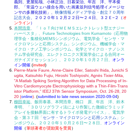
義則、更屋拓哉、小林正治、日暮栄治、年吉 洋、平本俊
郎、「常温ウェハ接合を用いた画素並列信号処理イメージセ
ンサの多層化技術」、
映像情報メディア学会・創立７０周年
記念大会
、２０２０年１２月２２日〜２４日、３２Ｅ−２（
オ
ンライン
）
本間浩章
、「ＩｏＴ向けＭＥＭＳエレクトレット型エナジー
ハーベスタ」、Future Technologies from Kumamoto（応用物
理学会・集積化MEMSシンポジウム、電気学会「センサ・マ
イクロマシンと応用システム」シンポジウム、機械学会・マ
イクロ・ナノ工学シンポジウム、化学とマイクロ・ナノシス
テム学会研究会、エレクトロニクス実装学会による合同オー
ガナイズドセッション）、２０２０年１０月２７日、
オンラ
イン開催
(
invited
)
Pierre-Marie Faure, Anne-Claire Eiler, Satoshi Ihida, Junichi S
ugita, Katsuhito Fujiu, Hiroshi Toshiyoshi, Agnès Tixier-Mita,
"A Matlab Spiking Sorting Algorithm for Data Processing of In-
Vitro Cardiomyocyte Electrophysiology with a Thin-Film-Trans
istor Platform," IEEJ 37th Sensor Symposium, Oct. 26-28, 20
20 (
online
).
(
submitted to late news session 2020-09-04
)
柳田幸祐
、飯田泰基、本間浩章、橋口 原、年吉 洋、鈴木
孝明、「３Ｄリソグラフィ法により作製した微細ピラミッド
アレイを接触界面に有するトライボ発電デバイス」、電気学
会・第３７回「
センサ・マイクロマシンと応用システム
」シ
ンポジウム、２０２０年１０月２６日〜２８日、
オンライン
開催
（
筆頭著者が奨励賞を受賞
）