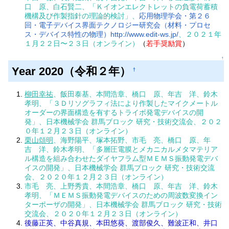
口 原、白石賢二、「Ｋイオンエレクトレットの負電荷蓄積
機構及び作製指針の理論的検討」、
応用物理学会・第２６
回・電子デバイス界面テクノロジー研究会（材料・プロセ
ス・デバイス特性の物理）http://www.edit-ws.jp/
、２０２１年
１月２２日〜２３日（オンライン）
（
若手奨励賞
）
↑
Year 2020（令和２年）
†
柳田幸祐
、飯田泰基、本間浩章、橋口 原、年吉 洋、鈴木
孝明、「３Ｄリソグラフィ法により作製したマイクメートル
オーダーの界面構造を有するトライボ発電デバイスの開
発」、日本機械学会 群馬ブロック 研究・技術交流会、２０２
０年１２月２３日（オンライン）
栗山頌明
、海野陽平、塚本拓野、市毛 亮、橋口 原、年
吉 洋、鈴木孝明、「多層圧電膜とメカニカルメタマテリア
ル構造を組み合わせたダイヤフラム型ＭＥＭＳ振動発電デバ
イスの開発」、日本機械学会 群馬ブロック 研究・技術交流
会、２０２０年１２月２３日（オンライン）
市毛 亮、上野秀貴、本間浩章、橋口 原、年吉 洋、鈴木
孝明、「ＭＥＭＳ振動発電デバイスのための周波数変換イン
ターポーザの開発」、日本機械学会 群馬ブロック 研究・技術
交流会、２０２０年１２月２３日（オンライン）
後藤正英、中谷真規、本田悠葵、渡部俊久、難波正和、井口