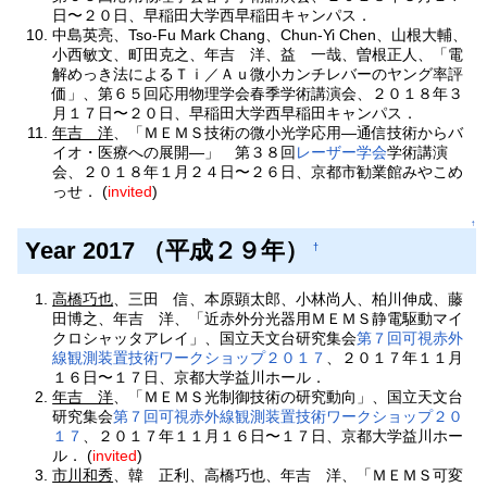
日〜２０日、早稲田大学西早稲田キャンパス．
中島英亮、Tso-Fu Mark Chang、Chun-Yi Chen、山根大輔、
小西敏文、町田克之、年吉 洋、益 一哉、曽根正人、「電
解めっき法によるＴｉ／Ａｕ微小カンチレバーのヤング率評
価」、第６５回応用物理学会春季学術講演会、２０１８年３
月１７日〜２０日、早稲田大学西早稲田キャンパス．
年吉 洋
、「ＭＥＭＳ技術の微小光学応用—通信技術からバ
イオ・医療への展開—」 第３８回
レーザー学会
学術講演
会、２０１８年１月２４日〜２６日、京都市勧業館みやこめ
っせ． (
invited
)
↑
Year 2017 （平成２９年）
†
高橋巧也
、三田 信、本原顕太郎、小林尚人、柏川伸成、藤
田博之、年吉 洋、「近赤外分光器用ＭＥＭＳ静電駆動マイ
クロシャッタアレイ」、国立天文台研究集会
第７回可視赤外
線観測装置技術ワークショップ２０１７
、２０１７年１１月
１６日〜１７日、京都大学益川ホール．
年吉 洋
、「ＭＥＭＳ光制御技術の研究動向」、国立天文台
研究集会
第７回可視赤外線観測装置技術ワークショップ２０
１７
、２０１７年１１月１６日〜１７日、京都大学益川ホー
ル．
(
invited
)
市川和秀
、韓 正利、高橋巧也、年吉 洋、「ＭＥＭＳ可変