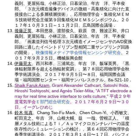
義則、更屋拓哉、小林正治、日暮栄治、年吉 洋、平本俊
郎、「３次元構造撮像デバイスの微細・高集積化に向けた直
接接合による多層積層技術」、応用物理学会・集積化ＭＥＭ
Ｓ技術研究会主催第９回集積化ＭＥＭＳシンポジウム、２０
１７年１０月３１日～１１月２日、広島国際会議場．
後藤正英
、本田悠葵、渡部俊久、萩原 啓、難波正和、井口
義則、更屋拓哉、小林正治、日暮栄治、年吉 洋、平本俊
郎、「画素並列信号処理３次元構造イメージセンサのA/D変換
回路に適したイベントドリブン型相関二重サンプリング回路
の開発」、
映像情報メディア学会情報センシング研究会
、２
０１７年９月２５日、機械振興会館
伊藤晃太
、西川和孝、三浦篤志、年吉 洋、飯塚英男、「黒
体輻射限界を超える熱輻射変調」、第７８回応用物理学会秋
季学術講演会、２０１７年９月５日〜８日、福岡国際会議
場・福岡国際センター・福岡サンパレスホテル、8a-S21-10．
Shaik Faruk Azam
, Grant Alexander Cathcart, Satoshi Ihida,
Hiroshi Toshiyoshi, and Agnès Tixier-Mita, "A TFT electrode a
rray for real time active interface to cells culture," 平成２９年
度電気学会
Ｅ部門総合研究会
、２０１７年６月２９日〜３０
日、イーグレひめじ
鈴木 拓真
、Chang Tso-Fu Mark、Chen Chun-Yi、小西敏文、
町田克之、年吉 洋、山根大輔、益 一哉、曽根正人、「積
層メタル技術によるＴｉ／Ａｕマイクロカンチレバーの温度
依存性のシミュレーションの検討」、第６４回応用物理学会
春季学術講演会、２０１７年３月１４日〜１７日、パシフィ