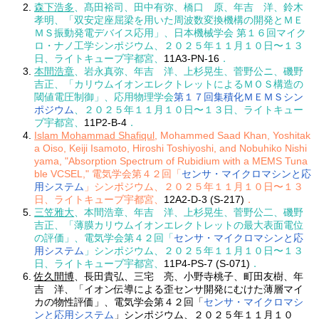
森下浩多
、髙田裕司、田中有弥、橋口 原、年吉 洋、鈴木
孝明、「双安定座屈梁を用いた周波数変換機構の開発とＭＥ
ＭＳ振動発電デバイス応用」、日本機械学会 第１６回マイク
ロ・ナノ工学シンポジウム、２０２５年１１月１０日〜１３
日、ライトキューブ宇都宮、
11A3-PN-16
．
本間浩章
、岩永真弥、年吉 洋、上杉晃生、菅野公ニ、磯野
吉正、「カリウムイオンエレクトレットによるＭＯＳ構造の
閾値電圧制御」、応用物理学会
第１７回集積化ＭＥＭＳシン
ポジウム
、２０２５年１１月１０日〜１３日、ライトキュー
ブ宇都宮、
11P2-B-4
．
Islam Mohammad Shafiqul
, Mohammed Saad Khan, Yoshitak
a Oiso, Keiji Isamoto, Hiroshi Toshiyoshi, and Nobuhiko Nishi
yama, "Absorption Spectrum of Rubidium with a MEMS Tuna
ble VCSEL," 電気学会第４２回「
センサ・マイクロマシンと応
用システム
」シンポジウム、２０２５年１１月１０日〜１３
日、ライトキューブ宇都宮、
12A2-D-3 (S-217)
．
三笠雅大
、本間浩章、年吉 洋、上杉晃生、菅野公二、磯野
吉正、「薄膜カリウムイオンエレクトレットの最大表面電位
の評価」、電気学会第４２回「
センサ・マイクロマシンと応
用システム
」シンポジウム、２０２５年１１月１０日〜１３
日、ライトキューブ宇都宮、
11P4-PS-7 (S-071)
．
佐久間博
、長田貴弘、三宅 亮、小野寺桃子、町田友樹、年
吉 洋、「イオン伝導による歪センサ開発にむけた薄層マイ
カの物性評価」、電気学会第４２回「
センサ・マイクロマシ
ンと応用システム
」シンポジウム、２０２５年１１月１０