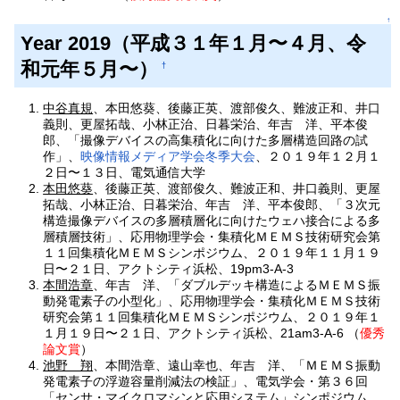
↑
Year 2019（平成３１年１月〜４月、令
和元年５月〜）
†
中谷真規
、本田悠葵、後藤正英、渡部俊久、難波正和、井口
義則、更屋拓哉、小林正治、日暮栄治、年吉 洋、平本俊
郎、「撮像デバイスの高集積化に向けた多層構造回路の試
作」、
映像情報メディア学会冬季大会
、２０１９年１２月１
２日〜１３日、電気通信大学
本田悠葵
、後藤正英、渡部俊久、難波正和、井口義則、更屋
拓哉、小林正治、日暮栄治、年吉 洋、平本俊郎、「３次元
構造撮像デバイスの多層積層化に向けたウェハ接合による多
層積層技術」、応用物理学会・集積化ＭＥＭＳ技術研究会第
１１回集積化ＭＥＭＳシンポジウム、２０１９年１１月１９
日〜２１日、アクトシティ浜松、19pm3-A-3
本間浩章
、年吉 洋、「ダブルデッキ構造によるＭＥＭＳ振
動発電素子の小型化」、応用物理学会・集積化ＭＥＭＳ技術
研究会第１１回集積化ＭＥＭＳシンポジウム、２０１９年１
１月１９日〜２１日、アクトシティ浜松、21am3-A-6
（
優秀
論文賞
）
池野 翔
、本間浩章、遠山幸也、年吉 洋、「ＭＥＭＳ振動
発電素子の浮遊容量削減法の検証」、電気学会・第３６回
「センサ・マイクロマシンと応用システム」シンポジウム