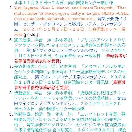
４年１１月２５日〜２８日、仙台国際センター展示棟
Yuri Hayama
, Vivek A. Menon, and Hiroshi Toshiyoshi, "Ther
mal actuator for wavelength stability in tunable MEMS-VCSEL
s as a chip-scale atomic clock laser source,"
電気学会 第４１
回「センサ・マイクロマシンと応用システム」シンポジウ
ム
、２０２４年１１月２５日〜２８日、仙台国際センター展
示棟
(poster)
森下浩多
、年吉 洋、鈴木孝明、「プリズムアシスト３Ｄリ
ソグラフィを用いたマイクロメッシュ構造体の作製とその応
用」、
第15回マイクロナノ工学シンポジウム
、２０２４年１
１月２５日〜２８日、仙台国際センター展示棟
（
筆頭著者が
若手優秀講演表彰を受賞
）
長谷川峻大
、年吉 洋、鈴木孝明、「メタマテリアルを用い
たヤング率制御による圧電ポリマー型振動発電デバイスの性
能向上」、
第15回マイクロナノ工学シンポジウム
、２０２４
年１１月２５日〜２８日、仙台国際センター展示棟
（
筆頭著
者が若手優秀講演表彰を受賞
）
伊藤史弥
、年吉 洋、鈴木孝明、「接触界面に微細ピラミッ
ドアレイを有したトライボ発電デバイスの発電特性」、
第15
回マイクロナノ工学シンポジウム
、２０２４年１１月２５
日〜２８日、仙台国際センター展示棟
本間浩章
、池野 翔、年吉 洋、「エレクトレット帯電／陽
極接合同時プロセスによるＭＥＭＳ振動発電素子の発電評
価」、電気学会マイクロマシン・センサシステム技術委員会
＆電子情報通信学会 合同研究会、２０２４年８月９日、機会