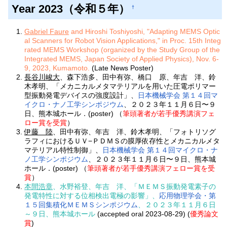
Year 2023（令和５年）
†
Gabriel Faure
and Hiroshi Toshiyoshi, "Adapting MEMS Optic
al Scanners for Robot Vision Applications," in Proc. 15th Integ
rated MEMS Workshop (organized by the Study Group of the
Integrated MEMS, Japan Society of Applied Physics), Nov. 6-
9, 2023, Kumamoto.
(
Late News Poster
)
長谷川峻大
、森下浩多、田中有弥、橋口 原、年吉 洋、鈴
木孝明、「メカニカルメタマテリアルを用いた圧電ポリマー
型振動発電デバイスの強度設計」、
日本機械学会 第１４回マ
イクロ・ナノ工学シンポジウム
、２０２３年１１月６日〜９
日、熊本城ホール．(poster) （
筆頭著者が若手優秀講演フェ
ロー賞を受賞
）
伊藤 陸
、田中有弥、年吉 洋、鈴木孝明、「フォトリソグ
ラフィにおけるＵＶ−ＰＤＭＳの膜厚依存性とメカニカルメタ
マテリアル特性制御」、
日本機械学会 第１４回マイクロ・ナ
ノ工学シンポジウム
、２０２３年１１月６日〜９日、熊本城
ホール．(poster) （
筆頭著者が若手優秀講演フェロー賞を受
賞
）
本間浩章
、水野裕登、年吉 洋、「ＭＥＭＳ振動発電素子の
発電特性に対する位相検出電極の影響」、
応用物理学会・第
１５回集積化ＭＥＭＳシンポジウム
、２０２３年１１月６日
～９日、熊本城ホール
(accepted oral 2023-08-29) (
優秀論文
賞
)