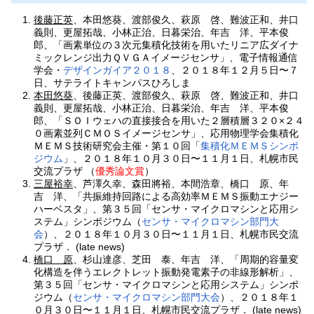
後藤正英
、本田悠葵、渡部俊久、萩原 啓、難波正和、井口
義則、更屋拓哉、小林正治、日暮栄治、年吉 洋、平本俊
郎、「画素単位の３次元集積化技術を用いたリニア広ダイナ
ミックレンジ出力ＱＶＧＡイメージセンサ」、電子情報通信
学会・
デザインガイア２０１８
、２０１８年１２月５日〜７
日、サテライトキャンパスひろしま
本田悠葵
、後藤正英、渡部俊久、萩原 啓、難波正和、井口
義則、更屋拓哉、小林正治、日暮栄治、年吉 洋、平本俊
郎、「ＳＯＩウェハの直接接合を用いた２層積層３２０×２４
０画素並列ＣＭＯＳイメージセンサ」、応用物理学会集積化
ＭＥＭＳ技術研究会主催・第１０回「
集積化ＭＥＭＳシンポ
ジウム
」、２０１８年１０月３０日〜１１月１日、札幌市民
交流プラザ
（
優秀論文賞
）
三屋裕幸
、芦澤久幸、森田將裕、本間浩章、橋口 原、年
吉 洋、「共振維持回路による高効率ＭＥＭＳ振動エナジー
ハーベスタ」、第３５回「センサ・マイクロマシンと応用シ
ステム」シンポジウム（
センサ・マイクロマシン部門大
会
）、２０１８年１０月３０日〜１１月１日、札幌市民交流
プラザ．
(late news)
橋口 原
、杉山達彦、芝田 泰、年吉 洋、「周期的容量変
化構造を伴うエレクトレット振動発電素子の非線形解析」、
第３５回「センサ・マイクロマシンと応用システム」シンポ
ジウム（
センサ・マイクロマシン部門大会
）、２０１８年１
０月３０日〜１１月１日、札幌市民交流プラザ．
(late news)