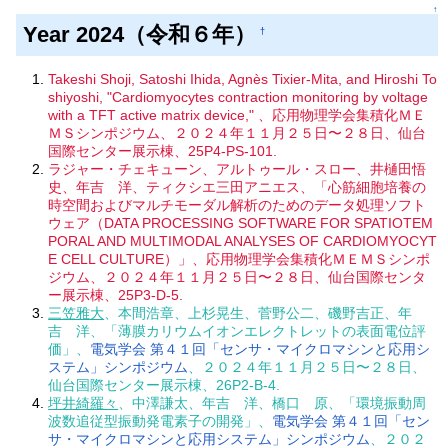
↑
Year 2024（令和６年）
†
Takeshi Shoji, Satoshi Ihida, Agnès Tixier-Mita, and Hiroshi To
shiyoshi, "Cardiomyocytes contraction monitoring by voltage
with a TFT active matrix device," 、応用物理学会集積化ＭＥ
ＭＳシンポジウム、２０２４年１１月２５日〜２８日、仙台
国際センター展示棟、25P4-PS-101.
ラジャー・チェキューン、アルトゥール・スロー、井樋田悟
史、年吉 洋、ティクシエ三田アニエス、「心筋細胞培養の
時空間およびマルチモーダル解析のためのデータ処理ソフト
ウェア（DATA PROCESSING SOFTWARE FOR SPATIOTEM
PORAL AND MULTIMODAL ANALYSES OF CARDIOMYOCYT
E CELL CULTURE）」、応用物理学会集積化ＭＥＭＳシンポ
ジウム、２０２４年１１月２５日〜２８日、仙台国際センタ
ー展示棟、25P3-D-5.
三笠雅大
、本間浩章、上杉晃生、菅野公二、磯野吉正、年
吉 洋、「薄膜カリウムイオンエレクトレットの表面電位評
価」、
電気学会 第４１回「センサ・マイクロマシンと応用シ
ステム」シンポジウム
、２０２４年１１月２５日〜２８日、
仙台国際センター展示棟、26P2-B-4.
坪井綺羅々
、中澤謙太、年吉 洋、橋口 原、「環境振動周
波数追従型振動発電素子の開発」、
電気学会 第４１回「セン
サ・マイクロマシンと応用システム」シンポジウム
、２０２