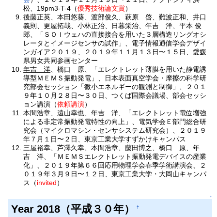
松、19pm3-T-4
（
優秀技術論文賞
）
後藤正英、本田悠葵、渡部俊久、萩原 啓、難波正和、井口
義則、更屋拓哉、小林正治、日暮栄治、年吉 洋、平本 俊
郎、「ＳＯＩウェハの直接接合を用いた３層構造リングオシ
レータとイメージセンサの試作」、電子情報通信学会デザイ
ンガイア２０１９、２０１９年１１月１３日〜１５日、愛媛
県男女共同参画センター
年吉 洋
、橋口 原、「エレクトレット薄膜を用いた静電誘
導型ＭＥＭＳ振動発電」、日本表面真空学会・摩擦の科学研
究部会セッション「微小エネルギーの観測と制御」、２０１
９年１０月２８日〜３０日、つくば国際会議場、部会セッシ
ョン講演（
依頼講演
）
本間浩章、遠山幸也、年吉 洋、「エレクトレット電位増強
による非定常振動発電特性の向上」、電気学会Ｅ部門総合研
究会（マイクロマシン・センサシステム研究会）、２０１９
年７月１日〜２日、東京工業大学すずかけキャンパス
三屋裕幸、芦澤久幸、本間浩章、藤田博之、橋口 原、年
吉 洋、「ＭＥＭＳエレクトレット振動発電デバイスの産業
化」、２０１９年第６６回応用物理学会春季学術講演会、２
０１９年３月９日〜１２日、東京工業大学・大岡山キャンパ
ス（
invited
）
↑
Year 2018（平成３０年）
†