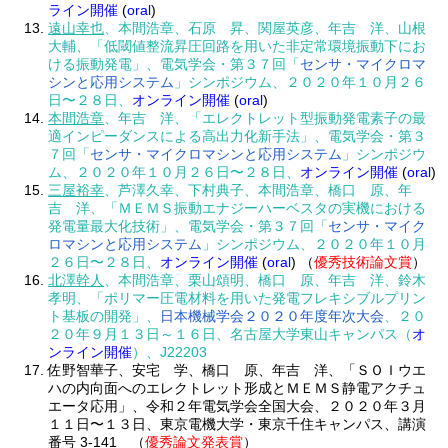
ライン開催
(
oral
)
遠山幸也
、本間浩章、石原 昇、関屋英彦、年吉 洋、山根
大輔、「低閾値整流昇圧回路を用いた非定常環境振動下にお
ける振動発電」、電気学会・第３７回「
センサ・マイクロマ
シンと応用システム
」シンポジウム、２０２０年１０月２６
日〜２８日、
オンライン開催
(
oral
)
本間浩章
、年吉 洋、「エレクトレット型振動発電素子の最
適インピーダンスによる高出力化新手法」、電気学会・第３
７回「
センサ・マイクロマシンと応用システム
」シンポジウ
ム、２０２０年１０月２６日〜２８日、
オンライン開催
(
oral
)
三屋裕幸
、芦澤久幸、下村典子、本間浩章、橋口 原、年
吉 洋、「ＭＥＭＳ振動エナジーハーベスタの実機における
発電量最大化技術」、電気学会・第３７回「
センサ・マイク
ロマシンと応用システム
」シンポジウム、２０２０年１０月
２６日〜２８日、
オンライン開催
(
oral
) （
優秀技術論文賞
）
北澤幹人
、本間浩章、栗山頌明、橋口 原、年吉 洋、鈴木
孝明、「ポリマー圧電材料を用いた発電フレキシブルプリン
ト基板の開発」、
日本機械学会２０２０年度年次大会
、２０
２０年９月１３日～１６日、名古屋大学東山キャンパス（
オ
ンライン開催
）、J22203
佐野智華子、安宅 学、橋口 原、年吉 洋、「ＳＯＩウエ
ハの内向面へのエレクトレット形成とＭＥＭＳ静電アクチュ
エータ応用」、令和２年電気学会全国大会、２０２０年３月
１１日〜１３日、東京電機大学・東京千住キャンパス、講演
番号 3-141 （
優秀論文発表賞
）