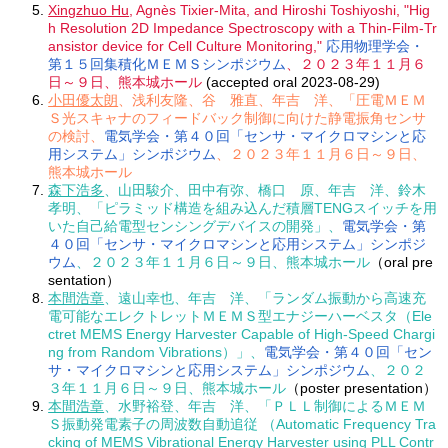
Xingzhuo Hu
, Agnès Tixier-Mita, and Hiroshi Toshiyoshi, "Hig
h Resolution 2D Impedance Spectroscopy with a Thin-Film-Tr
ansistor device for Cell Culture Monitoring,"
応用物理学会・
第１５回集積化ＭＥＭＳシンポジウム
、２０２３年１１月６
日～９日、熊本城ホール
(accepted oral 2023-08-29)
小田優太朗
、浅利友隆、谷 雅直、年吉 洋、「圧電ＭＥＭ
Ｓ光スキャナのフィードバック制御に向けた静電振角センサ
の検討、
電気学会・第４０回「センサ・マイクロマシンと応
用システム」シンポジウム
、２０２３年１１月６日～９日、
熊本城ホール
森下浩多
、山田駿介、田中有弥、橋口 原、年吉 洋、鈴木
孝明、「ピラミッド構造を組み込んだ積層TENGスイッチを用
いた自己給電型センシングデバイスの開発」、
電気学会・第
４０回「センサ・マイクロマシンと応用システム」シンポジ
ウム
、２０２３年１１月６日～９日、熊本城ホール
（oral pre
sentation）
本間浩章
、遠山幸也、年吉 洋、「ランダム振動から高速充
電可能なエレクトレットＭＥＭＳ型エナジーハーベスタ（Ele
ctret MEMS Energy Harvester Capable of High-Speed Chargi
ng from Random Vibrations）」、
電気学会・第４０回「セン
サ・マイクロマシンと応用システム」シンポジウム
、２０２
３年１１月６日～９日、熊本城ホール
（poster presentation）
本間浩章
、水野裕登、年吉 洋、「ＰＬＬ制御によるＭＥＭ
Ｓ振動発電素子の周波数自動追従 （Automatic Frequency Tra
cking of MEMS Vibrational Energy Harvester using PLL Contr