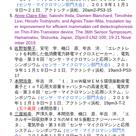
（
センサ・マイクロマシン部門大会
）、２０１９年１１月１
９日〜２１日、アクトシティ浜松、20am2-PS3-15
Anne-Claire Eiler
, Satoshi Ihida, Damien Blanchard, Timothée
Levi, Hiroshi Toshiyoshi, and Agnès Tixier-Mita, Insulation lay
er improvement for efficient mammalian cell dielectrophoresis
on Thin-Film-Transistor device, The 36th Sensor Symposium,
Hamamatsu, Shizuoka, Japan, 20pm3-LN2-100, 19-21 Nove
mber 2019.
佐野智華子
、安宅 学、橋口 原、年吉 洋、「エレクトレ
ットを利用した低消費電力静電マイクロスピーカー」、電気
学会・第３６回「センサ・マイクロマシンと応用システム」
シンポジウム（
センサ・マイクロマシン部門大会
）、２０１
９年１１月１９日〜２１日、アクトシティ浜松、19am3-PS3-
17
本間浩章
、年吉 洋、「１．３ｍＷ級ＭＥＭＳ環境振動発電
素子とＩｏＴ応用大容量キャパシタへの高速充電」、電気学
会・第３６回「センサ・マイクロマシンと応用システム」シ
ンポジウム（
センサ・マイクロマシン部門大会
）、２０１９
年１１月１９日〜２１日、アクトシティ浜松、19pm3-T-2
（
五十嵐賞
（本間浩章））
三屋裕幸
、芦澤久幸、本間浩章、橋口 原、年吉 洋、「エ
ネルギー回収効率９２％のＭＥＭＳ振動エナジーハーベス
タ」、電気学会・第３６回「センサ・マイクロマシンと応用
システム」シンポジウム（
センサ・マイクロマシン部門大
会
）、２０１９年１１月１９日〜２１日、アクトシティ浜