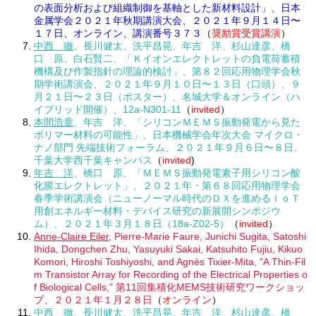
の表面分析および組織制御を基軸とした新材料設計」、日本
金属学会２０２１年秋期講演大会、２０２１年９月１４日〜
１７日、オンライン、講演番号３７３
（
奨励賞受賞講演
）
中西 徹
、長川健太、洗平昌晃、年吉 洋、杉山達彦、橋
口 原、白石賢二、「Ｋイオンエレクトレットの負電荷蓄積
機構及び作製指針の理論的検討」、第８２回応用物理学会秋
期学術講演会、２０２１年９月１０日〜１３日（口頭）、９
月２１日〜２３日（ポスター）、名城大学＆オンライン（ハ
イブリッド開催）、12a-N301-11
（
invited
）
本間浩章
、年吉 洋、「シリコンＭＥＭＳ振動発電から見た
ポリマー材料の可能性」、日本機械学会年次大会 マイクロ・
ナノ部門 先端技術フォーラム、２０２１年９月６日〜８日、
千葉大学西千葉キャンパス
（
invited
)
年吉 洋
、橋口 原、「ＭＥＭＳ振動発電素子用シリコン酸
化膜エレクトレット」、２０２１年・第６８回応用物理学会
春季学術講演会（ニューノーマル時代のＤＸを進めるＩｏＴ
用創エネルギー材料・デバイス研究の新展開シンポジウ
ム）、２０２１年３月１８日（18a-Z02-5）
（
invited
）
Anne-Claire Eiler
, Pierre-Marie Faure, Junichi Sugita, Satoshi
Ihida, Dongchen Zhu, Yasuyuki Sakai, Katsuhito Fujiu, Kikuo
Komori, Hiroshi Toshiyoshi, and Agnès Tixier-Mita, "A Thin-Fil
m Transistor Array for Recording of the Electrical Properties o
f Biological Cells," 第11回集積化MEMS技術研究ワークショッ
プ、２０２１年１月２８日
（
オンライン
）
中西 徹、長川健太、洗平昌晃、年吉 洋、杉山達彦、橋