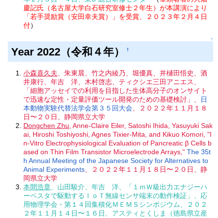
慶記氏（名古屋大学白石研究室修士２年生）が本講演により
「若手奨励賞（安田幸夫賞）」を受賞、２０２３年２月４日
付
）
↑
Year 2022（令和４年）
†
小森喜久夫
、朱東晨、竹之内綾乃、堀優真、井樋田悟史、酒
井康行、年吉 洋、木村啓志、ティクシエ三田アニエス、
「細胞アッセイでの利用を目指した生体高分子のオンサイト
で迅速な定性・定量評価ツール開発のための基礎検討」、
日
本動物実験代替法学会第３５回大会
、２０２２年１１月１８
日〜２０日、静岡県立大学
Dongchen Zhu
, Anne-Claire Eiler, Satoshi Ihida, Yasuyuki Sak
ai, Hiroshi Toshiyoshi, Agnes Tixier-Mita, and Kikuo Komori, "I
n-Vitro Electrophysiological Evaluation of Pancreatic β Cells b
ased on Thin Film Transistor Microelectrode Arrays,"
The 35t
h Annual Meeting of the Japanese Society for Alternatives to
Animal Experiments
、２０２２年１１月１８日〜２０日、静
岡県立大学
本間浩章
、山田駿介、年吉 洋、「１ｍＷ級出力エナジーハ
ーベスタで駆動するＩｏＴ無線センサ端末の動作検証」、応
用物理学会・第１４回集積化ＭＥＭＳシンポジウム、２０２
２年１１月１４日〜１６日、アスティとくしま（徳島県立産