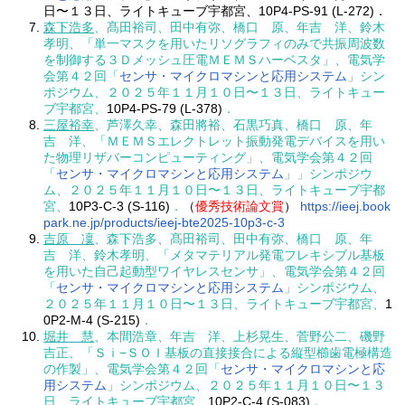
日〜１３日、ライトキューブ宇都宮、
10P4-PS-91 (L-272)
．
森下浩多
、髙田裕司、田中有弥、橋口 原、年吉 洋、鈴木
孝明、「単一マスクを用いたリソグラフィのみで共振周波数
を制御する３Ｄメッシュ圧電ＭＥＭＳハーベスタ」、電気学
会第４２回「
センサ・マイクロマシンと応用システム
」シン
ポジウム、２０２５年１１月１０日〜１３日、ライトキュー
ブ宇都宮、
10P4-PS-79 (L-378)
．
三屋裕幸
、芦澤久幸、森田將裕、石黒巧真、橋口 原、年
吉 洋、「ＭＥＭＳエレクトレット振動発電デバイスを用い
た物理リザバーコンピューティング」、電気学会第４２回
「
センサ・マイクロマシンと応用システム
」」シンポジウ
ム、２０２５年１１月１０日〜１３日、ライトキューブ宇都
宮、
10P3-C-3 (S-116)
．
（
優秀技術論文賞
）
https://ieej.book
park.ne.jp/products/ieej-bte2025-10p3-c-3
吉原 凜
、森下浩多、髙田裕司、田中有弥、橋口 原、年
吉 洋、鈴木孝明、「メタマテリアル発電フレキシブル基板
を用いた自己起動型ワイヤレスセンサ」、電気学会第４２回
「
センサ・マイクロマシンと応用システム
」シンポジウム、
２０２５年１１月１０日〜１３日、ライトキューブ宇都宮、
1
0P2-M-4 (S-215)
．
堀井 慧
、本間浩章、年吉 洋、上杉晃生、菅野公二、磯野
吉正、「Ｓｉ−ＳＯＩ基板の直接接合による縦型櫛歯電極構造
の作製」、電気学会第４２回「
センサ・マイクロマシンと応
用システム
」シンポジウム、２０２５年１１月１０日〜１３
日、ライトキューブ宇都宮、
10P2-C-4 (S-083)
．