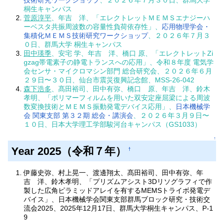
桐生キャンパス
菅原淳平
、年吉 洋、「エレクトレットＭＥＭＳエナジーハ
ーベスタ共振周波数の容量性負荷依存性」、
応用物理学会・
集積化ＭＥＭＳ技術研究ワークショップ
、２０２６年７月３
０日、群馬大学 桐生キャンパス
田中瑛季
、安宅 学、年吉 洋、橋口 原、「エレクトレットZi
gzag帯電素子の静電トランスへの応用」、令和８年度 電気学
会センサ・マイクロマシン部門 総合研究会、２０２６年６月
２９日〜３０日、仙台市震災復興記念館、MSS-26-042
森下浩多
、髙田裕司、田中有弥、橋口 原、年吉 洋、鈴木
孝明、「ポリマーフィルムを用いた双安定座屈梁による周波
数変換技術とＭＥＭＳ振動発電デバイス応用」、
日本機械学
会 関東支部 第３２期 総会・講演会
、２０２６年３月９日〜
１０日、日本大学理工学部駿河台キャンパス（GS1033）
↑
Year 2025（令和７年）
†
伊藤史弥、村上晃一、渡邊翔太、髙田裕司、田中有弥、年
吉 洋、鈴木孝明、「プリズムアシスト3Dリソグラフィで作
製した広角ピラミッドアレイを有するMEMSトライボ発電デ
バイス」、日本機械学会関東支部群馬ブロック研究・技術交
流会2025、2025年12月17日、群馬大学桐生キャンパス、P-1
9