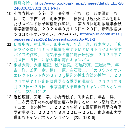
振興会館．
https://www.bookpark.ne.jp/cm/ieej/detail/IEEJ-20
240806X13801-001-PRT/
小野寺桃子
、安宅 学、張奕勁、守谷 頼、渡邊賢司、谷
口 尚、年吉 洋、町田友樹、「軟質ポリ塩化ビニルを用い
たサスペンド原子層構造作製法」、第８５回応用物理学会秋
季学術講演会、２０２４年９月１６日〜２０日、新潟朱鷺メ
ッセほか＆オンライン、20p-A31-1｡
https://pub.confit.atlas.j
p/ja/event/jsap2024a/presentation/20p-A31-1
伊藤史弥
、村上晃一、田中有弥、年吉 洋、鈴木孝明、「広
角マイクロピラミッド構造を有するＭＥＭＳトライボ発電デ
バイスの作製」 電気学会Ｅ部門総合研究会、２０２４年７
月４日、５日、明治大学駿河台キャンパス．
桐越大貴
、大畑 慶記、洗平昌晃、石黒巧真、三屋裕幸、年
吉 洋、芝田 泰、橋口 原、白石賢二、「カリウムイオン
エレクトレット内のＳｉＯ
構造の検出方法の検討」、２０
５
２４年第７１回応用物理学会春季学術講演会、２０２４年３
月２２日〜２５日、東京都市大学世田谷キャンパス＆オンラ
イン、[22p-12J-3]．
近松広輔
、安宅 学、小野寺桃子、町田友樹、年吉 洋、
「二次元電子材料の積層角度を制御するＭＥＭＳ型静電アク
チュエータの検討」、２０２４年第７１回応用物理学会春季
学術講演会、２０２４年３月２２日〜２５日、東京都市大学
世田谷キャンパス＆オンライン、[23a-12K-6]．
↑