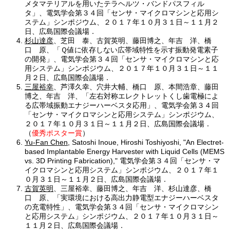
メタマテリアルを用いたテラヘルツ・バンドパスフィル
タ」、電気学会第３４回「センサ・マイクロマシンと応用シ
ステム」シンポジウム、２０１７年１０月３１日～１１月２
日、広島国際会議場．
杉山達彦
、芝田 泰、古賀英明、藤田博之、年吉 洋、橋
口 原、「Ｑ値に依存しない広帯域特性を示す振動発電素子
の開発」、電気学会第３４回「センサ・マイクロマシンと応
用システム」シンポジウム、２０１７年１０月３１日～１１
月２日、広島国際会議場．
三屋裕幸
、芦澤久幸、穴井大輔、橋口 原、本間浩章、藤田
博之、年吉 洋、「左右対称エレクトレットくし歯電極によ
る広帯域振動エナジーハーベスタ応用」、電気学会第３４回
「センサ・マイクロマシンと応用システム」シンポジウム、
２０１７年１０月３１日～１１月２日、広島国際会議場．
（
優秀ポスター賞
）
Yu-Fan Chen
, Satoshi Inoue, Hiroshi Toshiyoshi, "An Electret-
based Implantable Energy Harvester with Liquid Cells (MEMS
vs. 3D Printing Fabrication)," 電気学会第３４回「センサ・マ
イクロマシンと応用システム」シンポジウム、２０１７年１
０月３１日～１１月２日、広島国際会議場．
古賀英明
、三屋裕幸、藤田博之、年吉 洋、杉山達彦、橋
口 原、「実環境における高出力静電型エナジーハーベスタ
の充電特性」、電気学会第３４回「センサ・マイクロマシン
と応用システム」シンポジウム、２０１７年１０月３１日～
１１月２日、広島国際会議場．