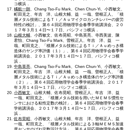
コ横浜．
橘航一朗
、Chang Tso-Fu Mark、Chen Chun-Yi、小西敏文、
町田克之、年吉 洋、山根大輔、益 一哉、曽根正人、「積
層メタル技術によるＴｉ／Ａｕマイクロカンチレバーの疲労
特性の検討」、第６４回応用物理学会春季学術講演会、２０
１７年３月１４日〜１７日、パシフィコ横浜．
山根大輔
、小西敏文、佐布晃昭、中島英亮、寺西美波、陳
君怡、Chang Tso-Fu Mark、曽根正人、年吉 洋、益 一
哉、町田克之、「積層メタル技術によるＴｉ／Ａｕめっき構
造体のヤング率評価（１）」、第６４回応用物理学会春季学
術講演会、２０１７年３月１４日〜１７日、パシフィコ横
浜．
中島英亮
、Chang Tso-Fu Mark、Chen Chun-Yi、小西敏文、
町田克之、年吉 洋、山根大輔、益 一哉、曽根正人、「積
層メタル技術によるＴｉ／Ａｕめっき構造体のヤング率評価
（２）」、第６４回応用物理学会春季学術講演会、２０１７
年３月１４日〜１７日、パシフィコ横浜．
小西敏文
、山根大輔、佐布晃昭、曽根正人、年吉 洋、益
一哉、町田克之、「積層メタル技術を用いたＭＥＭＳ慣性セ
ンサにおける粘性定数の検討」、第６４回応用物理学会春季
学術講演会、２０１７年３月１４日〜１７日、パシフィコ横
浜．
佐布晃昭
、小西敏文、山根大輔、年吉 洋、曽根正人、益
一哉、町田克之、「積層メタル技術による３軸ＭＥＭＳ加速
度センサのばね定数設計方法」、第６４回応用物理学会春季