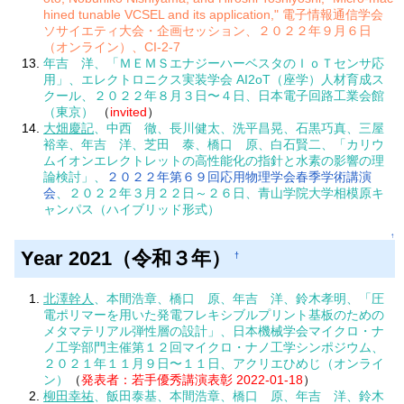
hined tunable VCSEL and its application," 電子情報通信学会
ソサイエティ大会・企画セッション、２０２２年９月６日
（オンライン）、CI-2-7
年吉 洋、「ＭＥＭＳエナジーハーベスタのＩｏＴセンサ応
用」、エレクトロニクス実装学会 AI2oT（座学）人材育成ス
クール、２０２２年８月３日〜４日、日本電子回路工業会館
（東京）
（
invited
）
大畑慶記
、中西 徹、長川健太、洗平昌晃、石黒巧真、三屋
裕幸、年吉 洋、芝田 泰、橋口 原、白石賢二、「カリウ
ムイオンエレクトレットの高性能化の指針と水素の影響の理
論検討」、
２０２２年第６９回応用物理学会春季学術講演
会
、２０２２年３月２２日～２６日、青山学院大学相模原キ
ャンパス（ハイブリッド形式）
↑
Year 2021（令和３年）
†
北澤幹人
、本間浩章、橋口 原、年吉 洋、鈴木孝明、「圧
電ポリマーを用いた発電フレキシブルプリント基板のための
メタマテリアル弾性層の設計」、日本機械学会マイクロ・ナ
ノ工学部門主催第１２回マイクロ・ナノ工学シンポジウム、
２０２１年１１月９日〜１１日、アクリエひめじ（オンライ
ン）
（
発表者：若手優秀講演表彰 2022-01-18
）
柳田幸祐
、飯田泰基、本間浩章、橋口 原、年吉 洋、鈴木