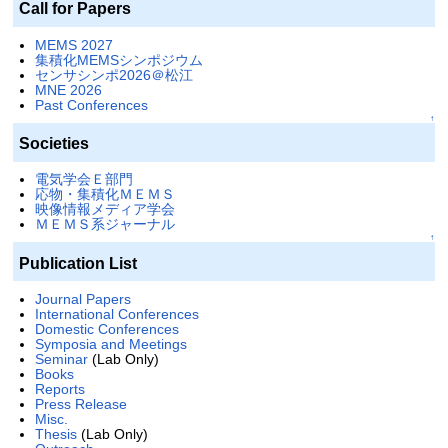
Call for Papers
MEMS 2027
集積化MEMSシンポジウム
センサシンポ2026＠松江
MNE 2026
Past Conferences
↑
Societies
電気学会Ｅ部門
応物・集積化ＭＥＭＳ
映像情報メディア学会
ＭＥＭＳ系ジャーナル
↑
Publication List
Journal Papers
International Conferences
Domestic Conferences
Symposia and Meetings
Seminar
(Lab Only)
Books
Reports
Press Release
Misc.
Thesis
(Lab Only)