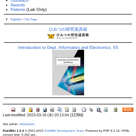
Outreach
Awards
Patents
(Lab Only)
RightBar
/
This Page
ひみつの研究道具箱
Introduction to Dept. Informatics and Electronics, IIS
(1239d)
Last-modified: 2023-03-16 (木) 20:13:04
Site admin:
webmaster
PukiWiki 1.5.4
© 2001-2022
PukiWiki Development Team
. Powered by PHP 8.2.14. HTML
convert time: 0.292 sec.