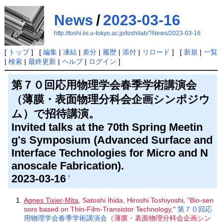
News
/
2023-03-16
http://toshi.iis.u-tokyo.ac.jp/toshilab/?News/2023-03-16
[
トップ
] [
編集
|
凍結
|
差分
|
履歴
|
添付
|
リロード
] [
新規
|
一覧
|
検索
|
最終更新
|
ヘルプ
|
ログイン
]
第７０回応用物理学会春季学術講演会
（薄膜・表面物理分科会企画シンポジウ
ム）で招待講演。
Invited talks at the 70th Spring Meetin
g's Symposium (Advanced Surface and
Interface Technologies for Micro and N
anoscale Fabrication).
2023-03-16
†
Agnes Tixier-Mita
, Satoshi Ihida, Hiroshi Toshiyoshi, "Bio-sen
sors based on Thin-Film-Transistor Technology,"
第７０回応
用物理学会春季学術講演会
（薄膜・表面物理分科会企画シン