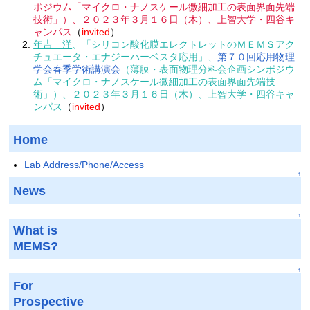
ポジウム「マイクロ・ナノスケール微細加工の表面界面先端
技術」）、２０２３年３月１６日（木）、上智大学・四谷キ
ャンパス
（
invited
）
年吉 洋
、「シリコン酸化膜エレクトレットのＭＥＭＳアク
チュエータ・エナジーハーベスタ応用」、
第７０回応用物理
学会春季学術講演会
（薄膜・表面物理分科会企画シンポジウ
ム「マイクロ・ナノスケール微細加工の表面界面先端技
術」）、２０２３年３月１６日（木）、上智大学・四谷キャ
ンパス
（
invited
）
Home
Lab Address/Phone/Access
↑
News
↑
What is
MEMS?
↑
For
Prospective