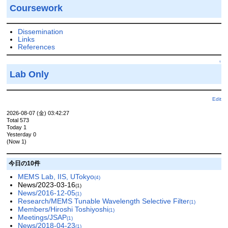
Coursework
Dissemination
Links
References
↑
Lab Only
Edit
2026-08-07 (金) 03:42:27
Total 573
Today 1
Yesterday 0
(Now 1)
今日の10件
MEMS Lab, IIS, UTokyo
(4)
News/2023-03-16
(1)
News/2016-12-05
(1)
Research/MEMS Tunable Wavelength Selective Filter
(1)
Members/Hiroshi Toshiyoshi
(1)
Meetings/JSAP
(1)
News/2018-04-23
(1)