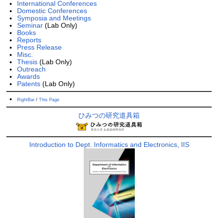
International Conferences
Domestic Conferences
Symposia and Meetings
Seminar
(Lab Only)
Books
Reports
Press Release
Misc.
Thesis
(Lab Only)
Outreach
Awards
Patents
(Lab Only)
RightBar
/
This Page
ひみつの研究道具箱
Introduction to Dept. Informatics and Electronics, IIS