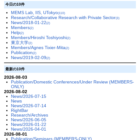
今日の10件
MEMS Lab, IIS, UTokyo
(110)
Research/Collaborative Research with Private Sector
(3)
News/2018-01-22
(2)
Members
(2)
Help
(2)
Members/Hiroshi Toshiyoshi
(2)
東京大学
(2)
Members/Agnes Tixier-Mita
(2)
Publication
(2)
News/2019-02-09
(2)
最新の10件
2026-08-03
Publication/Domestic Conferences/Under Review (MEMBERS-
ONLY)
2026-08-02
News/2026-07-15
News
News/2026-07-14
RightBar
Research/Archives
News/2026-06-05
News/2026-01-22
News/2026-04-01
2026-08-01
Publication/Seminars (MEMBERS-ONLY)