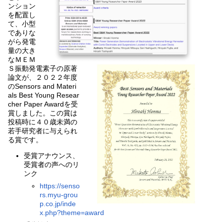
ンション
を配置し
て、小型
でありな
がら発電
量の大き
なＭＥＭ
Ｓ振動発電素子の原著
論文が、２０２２年度
のSensors and Materi
als Best Young Resear
cher Paper Awardを受
賞しました。この賞は
投稿時に４０歳未満の
若手研究者に与えられ
る賞です。
受賞アナウンス、
受賞者の声へのリ
ンク
https://senso
rs.myu-grou
p.co.jp/inde
x.php?theme=award