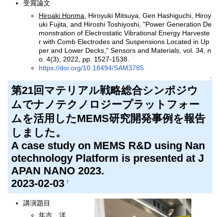
受賞論文
Hiroaki Honma
, Hiroyuki Mitsuya, Gen Hashiguchi, Hiroy
uki Fujita, and Hiroshi Toshiyoshi, "Power Generation De
monstration of Electrostatic Vibrational Energy Harveste
r with Comb Electrodes and Suspensions Located in Up
per and Lower Decks," Sensors and Materials, vol. 34, n
o. 4(3), 2022, pp. 1527-1538.
https://doi.org/10.18494/SAM3785
↑
第21回マテリアル戦略総合シンポジウ
ムでナノテクノロジープラットフォー
ムを活用したMEMS研究開発事例を報告
しました。
A case study on MEMS R&D using Nan
otechnology Platform is presented at J
APAN NANO 2023.
2023-02-03
†
講演題目
年吉 洋、