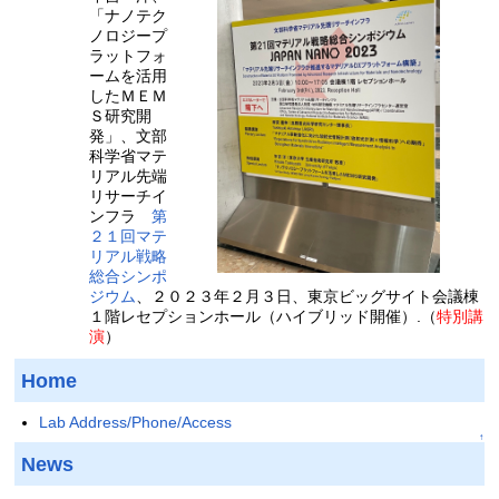
「ナノテク
ノロジープ
ラットフォ
ームを活用
したＭＥＭ
Ｓ研究開
発」、文部
科学省マテ
リアル先端
リサーチイ
ンフラ
第
２１回マテ
リアル戦略
総合シンポ
ジウム
、２０２３年２月３日、東京ビッグサイト会議棟
１階レセプションホール（ハイブリッド開催）.（
特別講
演
）
Home
Lab Address/Phone/Access
↑
News