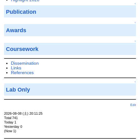
↑
Publication
↑
Awards
↑
Coursework
Dissemination
Links
References
↑
Lab Only
Edit
2026-08-08 (土) 20:11:25
Total 741
Today 1
Yesterday 0
(Now 1)