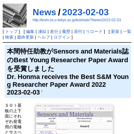
News
/
2023-02-03
http://toshi.iis.u-tokyo.ac.jp/toshilab/?News/2023-02-03
[
トップ
] [
編集
|
凍結
|
差分
|
履歴
|
添付
|
リロード
] [
新規
|
一覧
|
検索
|
最終更新
|
ヘルプ
|
ログイン
]
本間特任助教がSensors and Materials誌
のBest Young Researcher Paper Award
を受賞しました
Dr. Honma receives the Best S&M Youn
g Researcher Paper Award 2022
2023-02-03
†
ＳＯＩ基
板の上下
面にそれ
ぞれ発電
用の電極
とサスペ