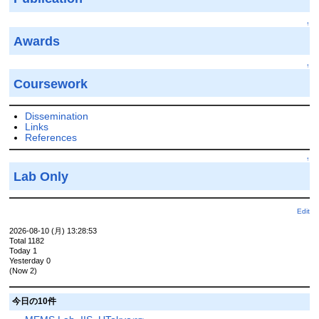
↑
Awards
↑
Coursework
Dissemination
Links
References
↑
Lab Only
Edit
2026-08-10 (月) 13:28:53
Total 1182
Today 1
Yesterday 0
(Now 2)
今日の10件