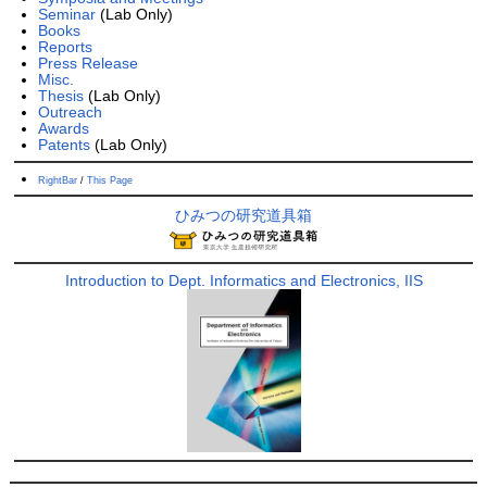
Seminar
(Lab Only)
Books
Reports
Press Release
Misc.
Thesis
(Lab Only)
Outreach
Awards
Patents
(Lab Only)
RightBar
/
This Page
ひみつの研究道具箱
Introduction to Dept. Informatics and Electronics, IIS