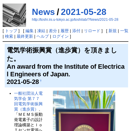
News
/
2021-05-28
http://toshi.iis.u-tokyo.ac.jp/toshilab/?News/2021-05-28
[
トップ
] [
編集
|
凍結
|
差分
|
履歴
|
添付
|
リロード
] [
新規
|
一覧
|
検索
|
最終更新
|
ヘルプ
|
ログイン
]
電気学術振興賞（進歩賞）を頂きまし
た。
An award from the Institute of Electrica
l Engineers of Japan.
2021-05-28
†
一般社団法人電
気学会 第７７
回電気学術振興
賞（進歩賞）
、
「ＭＥＭＳ振動
発電素子の設計
理論構築とＩｏ
Ｔセンサ電源へ