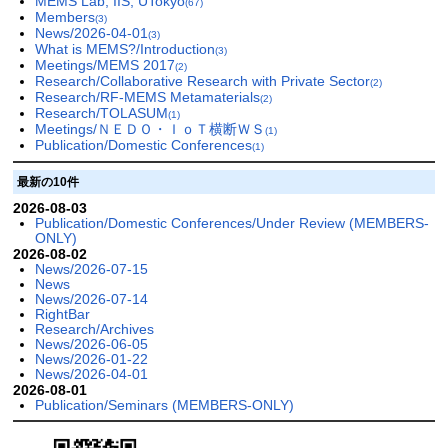
MEMS Lab, IIS, UTokyo
(67)
Members
(3)
News/2026-04-01
(3)
What is MEMS?/Introduction
(3)
Meetings/MEMS 2017
(2)
Research/Collaborative Research with Private Sector
(2)
Research/RF-MEMS Metamaterials
(2)
Research/TOLASUM
(1)
Meetings/ＮＥＤＯ・ＩｏＴ横断ＷＳ
(1)
Publication/Domestic Conferences
(1)
最新の10件
2026-08-03
Publication/Domestic Conferences/Under Review (MEMBERS-
ONLY)
2026-08-02
News/2026-07-15
News
News/2026-07-14
RightBar
Research/Archives
News/2026-06-05
News/2026-01-22
News/2026-04-01
2026-08-01
Publication/Seminars (MEMBERS-ONLY)