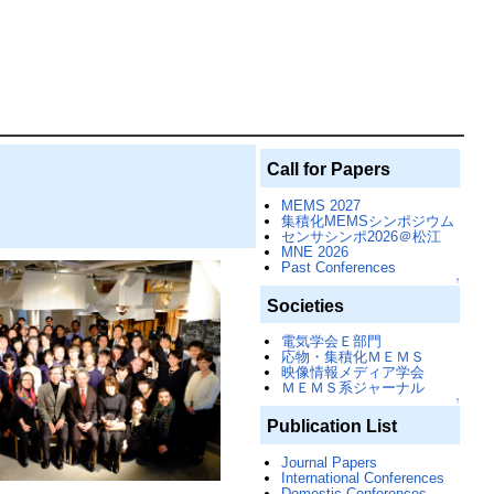
Call for Papers
MEMS 2027
集積化MEMSシンポジウム
センサシンポ2026＠松江
MNE 2026
Past Conferences
↑
Societies
電気学会Ｅ部門
応物・集積化ＭＥＭＳ
映像情報メディア学会
ＭＥＭＳ系ジャーナル
↑
Publication List
Journal Papers
International Conferences
Domestic Conferences