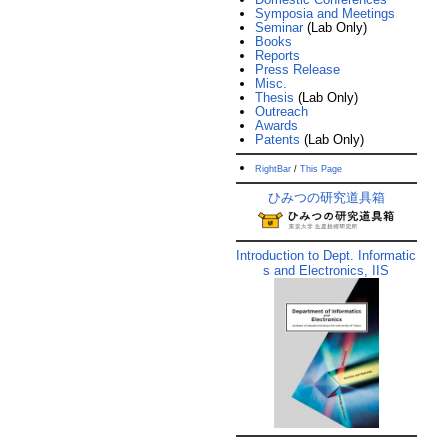
Symposia and Meetings
Seminar
(Lab Only)
Books
Reports
Press Release
Misc.
Thesis
(Lab Only)
Outreach
Awards
Patents
(Lab Only)
RightBar
/
This Page
ひみつの研究道具箱
Introduction to Dept. Informatic
s and Electronics, IIS