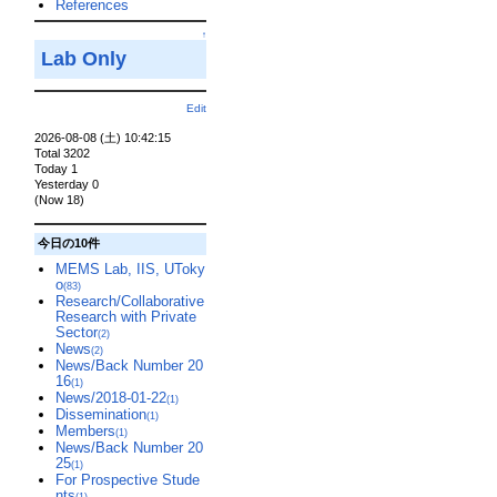
References
↑
Lab Only
Edit
2026-08-08 (土) 10:42:15
Total 3202
Today 1
Yesterday 0
(Now 18)
今日の10件
MEMS Lab, IIS, UToky
o
(83)
Research/Collaborative
Research with Private
Sector
(2)
News
(2)
News/Back Number 20
16
(1)
News/2018-01-22
(1)
Dissemination
(1)
Members
(1)
News/Back Number 20
25
(1)
For Prospective Stude
nts
(1)