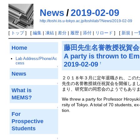
News
/
2019-02-09
http://toshi.iis.u-tokyo.ac.jp/toshilab/?News/2019-02-09
[
トップ
] [
編集
|
凍結
|
差分
|
履歴
|
添付
|
リロード
] [
新規
|
一
藤田先生名誉教授祝賀
Home
A party is thrown to Em
Lab Address/Phone/Ac
2019-02-09
cess
†
↑
News
２０１８年３月に定年退職され、この
先生の名誉教授就任祝賀会を開催しま
↑
まり、研究室の同窓会のようでもあり
What is
MEMS?
We threw a party for Professor Hiroyuki 
rsity of Tokyo. A total of 70 students, ex
↑
tion.
For
Prospective
Students
↑