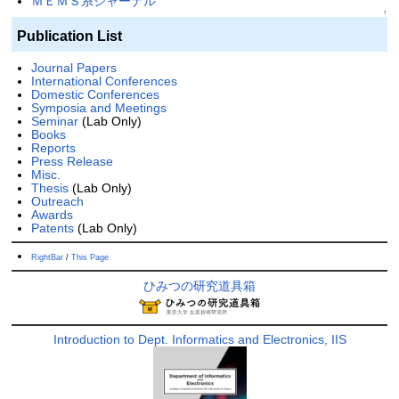
ＭＥＭＳ系ジャーナル
↑
Publication List
Journal Papers
International Conferences
Domestic Conferences
Symposia and Meetings
Seminar
(Lab Only)
Books
Reports
Press Release
Misc.
Thesis
(Lab Only)
Outreach
Awards
Patents
(Lab Only)
RightBar
/
This Page
ひみつの研究道具箱
Introduction to Dept. Informatics and Electronics, IIS