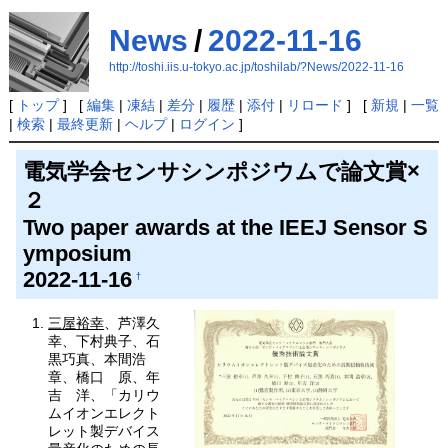
News
/
2022-11-16
http://toshi.iis.u-tokyo.ac.jp/toshilab/?News/2022-11-16
[
トップ
] [
編集
|
凍結
|
差分
|
履歴
|
添付
|
リロード
] [
新規
|
一覧
|
検索
|
最終更新
|
ヘルプ
|
ログイン
]
電気学会センサシンポジウムで論文賞×
２
Two paper awards at the IEEJ Sensor S
ymposium
2022-11-16
†
三屋裕幸
、芦澤久
幸、下村典子、石
黒巧真、本間浩
章、橋口 原、年
吉 洋、「カリウ
ムイオンエレクト
レット製デバイス