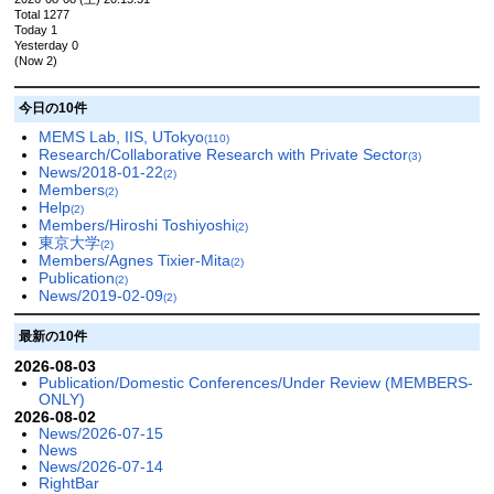
Total 1277
Today 1
Yesterday 0
(Now 2)
今日の10件
MEMS Lab, IIS, UTokyo
(110)
Research/Collaborative Research with Private Sector
(3)
News/2018-01-22
(2)
Members
(2)
Help
(2)
Members/Hiroshi Toshiyoshi
(2)
東京大学
(2)
Members/Agnes Tixier-Mita
(2)
Publication
(2)
News/2019-02-09
(2)
最新の10件
2026-08-03
Publication/Domestic Conferences/Under Review (MEMBERS-
ONLY)
2026-08-02
News/2026-07-15
News
News/2026-07-14
RightBar