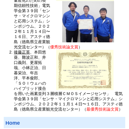
量産化のための長
期信頼性技術」電気
学会第３９回「セン
サ・マイクロマシン
と応用システム」シ
ンポジウム、２０２
２年１１月１４日〜
１６日、アスティ徳
島（徳島県立産業観
光交流センター）（
優秀技術論文賞
）
後藤正英
、本田悠
葵、難波正和、井
口義則、更屋拓
哉、小林正治、日
暮栄治、年吉
洋、平本俊郎、
「ＳＯＩウェハの
ハイブリッド接合
を用いた画素並列３層積層ＣＭＯＳイメージセンサ」 電気
学会第３９回「センサ・マイクロマシンと応用システム」シ
ンポジウム、２０２２年１１月１４日〜１６日、アスティ徳
島（徳島県立産業観光交流センター）（
最優秀技術論文賞
）
Home