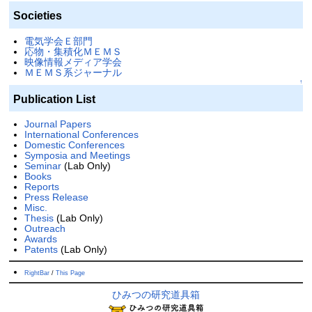
Societies
電気学会Ｅ部門
応物・集積化ＭＥＭＳ
映像情報メディア学会
ＭＥＭＳ系ジャーナル
↑
Publication List
Journal Papers
International Conferences
Domestic Conferences
Symposia and Meetings
Seminar
(Lab Only)
Books
Reports
Press Release
Misc.
Thesis
(Lab Only)
Outreach
Awards
Patents
(Lab Only)
RightBar
/
This Page
ひみつの研究道具箱