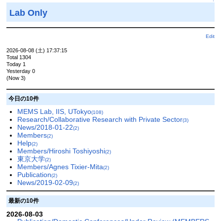
↑
Lab Only
Edit
2026-08-08 (土) 17:37:15
Total 1304
Today 1
Yesterday 0
(Now 3)
今日の10件
MEMS Lab, IIS, UTokyo
(108)
Research/Collaborative Research with Private Sector
(3)
News/2018-01-22
(2)
Members
(2)
Help
(2)
Members/Hiroshi Toshiyoshi
(2)
東京大学
(2)
Members/Agnes Tixier-Mita
(2)
Publication
(2)
News/2019-02-09
(2)
最新の10件
2026-08-03