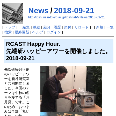
News
/
2018-09-21
http://toshi.iis.u-tokyo.ac.jp/toshilab/?News/2018-09-21
[
トップ
] [
編集
|
凍結
|
差分
|
履歴
|
添付
|
リロード
] [
新規
|
一覧
|
検索
|
最終更新
|
ヘルプ
|
ログイン
]
RCAST Happy Hour.
先端研ハッピーアワーを開催しました。
2018-09-21
†
先端研毎月恒例
のハッピーアワ
ーを新谷研究室
と共同開催しま
した。今回のテ
ーマは中秋の名
月を愛でる「お
月見」です。こ
のため、おつま
みは全部「丸い
もの」で統一し