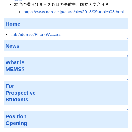
本当の満月は９月２５日の午前中、国立天文台ＨＰ
https://www.nao.ac.jp/astro/sky/2018/09-topics03.html
Home
Lab Address/Phone/Access
↑
News
↑
What is
MEMS?
↑
For
Prospective
Students
↑
Position
Opening