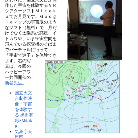
作した宇宙を体験するＶＲ
シアターソフトＭｉｔａｋ
ａでお月見です。Ｇｏｏｇ
ｌｅマップの宇宙版のよう
なソフト（無料）で、月だ
けでなく太陽系の惑星、イ
トカワや、いま宇宙空間を
飛んでいる探査機のそばま
でバーチャルに行って、
「宇宙で迷子」を体験でき
ます。右の写
真は、今回の
ハッピーアワ
ー共同開催の
新谷先生
。
国立天文
台制作映
像「宇宙
を体験す
る 黒田有
彩×Mitak
a」
気象庁天
気図