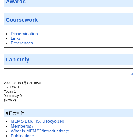
Awards
↑
Coursework
Dissemination
Links
References
↑
Lab Only
Edit
2026-08-10 (月) 21:18:31
Total 2451
Today 1
Yesterday 0
(Now 2)
今日の10件
MEMS Lab, IIS, UTokyo
(134)
Members
(5)
What is MEMS?/Introduction
(5)
Publication
(4)