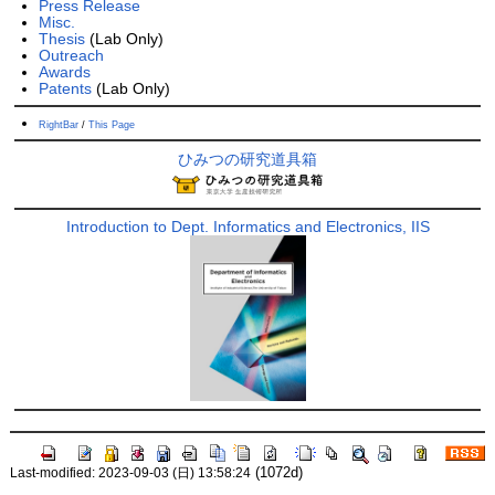
Press Release
Misc.
Thesis
(Lab Only)
Outreach
Awards
Patents
(Lab Only)
RightBar
/
This Page
ひみつの研究道具箱
Introduction to Dept. Informatics and Electronics, IIS
(1072d)
Last-modified: 2023-09-03 (日) 13:58:24