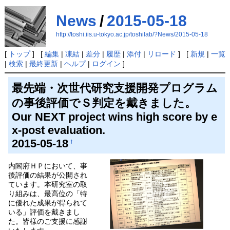
News
/
2015-05-18
http://toshi.iis.u-tokyo.ac.jp/toshilab/?News/2015-05-18
[
トップ
] [
編集
|
凍結
|
差分
|
履歴
|
添付
|
リロード
] [
新規
|
一覧
|
検索
|
最終更新
|
ヘルプ
|
ログイン
]
最先端・次世代研究支援開発プログラム
の事後評価でＳ判定を戴きました。
Our NEXT project wins high score by e
x-post evaluation.
2015-05-18
†
内閣府ＨＰにおいて、事
後評価の結果が公開され
ています。本研究室の取
り組みは、最高位の「特
に優れた成果が得られて
いる」評価を戴きまし
た。皆様のご支援に感謝