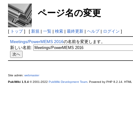
ページ名の変更
[
トップ
] [
新規
|
一覧
|
検索
|
最終更新
|
ヘルプ
|
ログイン
]
Meetings/PowerMEMS 2016
の名前を変更します。
新しい名前:
Site admin:
webmaster
PukiWiki 1.5.4
© 2001-2022
PukiWiki Development Team
. Powered by PHP 8.2.14. HTML c