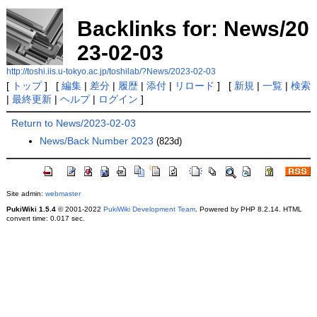
Backlinks for: News/20
23-02-03
http://toshi.iis.u-tokyo.ac.jp/toshilab/?News/2023-02-03
[
トップ
] [
編集
|
差分
|
履歴
|
添付
|
リロード
] [
新規
|
一覧
|
検索
|
最終更新
|
ヘルプ
|
ログイン
]
Return to News/2023-02-03
News/Back Number 2023
(823d)
Site admin:
webmaster
PukiWiki 1.5.4
© 2001-2022
PukiWiki Development Team
. Powered by PHP 8.2.14. HTML
convert time: 0.017 sec.