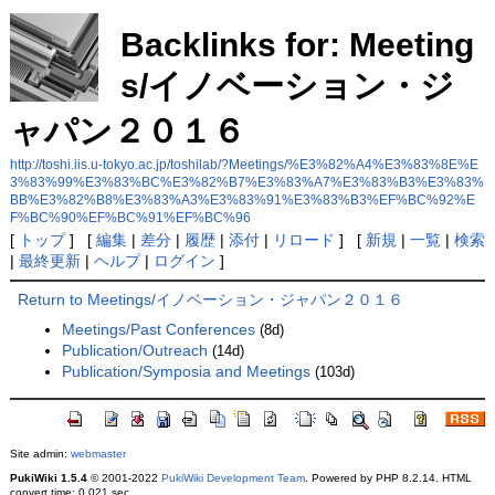
Backlinks for: Meeting
s/イノベーション・ジ
ャパン２０１６
http://toshi.iis.u-tokyo.ac.jp/toshilab/?Meetings/%E3%82%A4%E3%83%8E%E
3%83%99%E3%83%BC%E3%82%B7%E3%83%A7%E3%83%B3%E3%83%
BB%E3%82%B8%E3%83%A3%E3%83%91%E3%83%B3%EF%BC%92%E
F%BC%90%EF%BC%91%EF%BC%96
[
トップ
] [
編集
|
差分
|
履歴
|
添付
|
リロード
] [
新規
|
一覧
|
検索
|
最終更新
|
ヘルプ
|
ログイン
]
Return to Meetings/イノベーション・ジャパン２０１６
Meetings/Past Conferences
(8d)
Publication/Outreach
(14d)
Publication/Symposia and Meetings
(103d)
Site admin:
webmaster
PukiWiki 1.5.4
© 2001-2022
PukiWiki Development Team
. Powered by PHP 8.2.14. HTML
convert time: 0.021 sec.