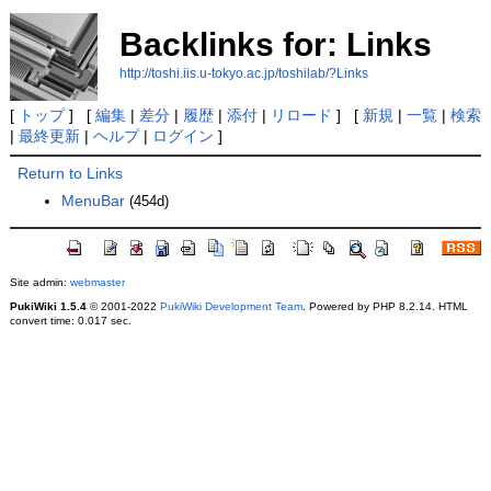
Backlinks for: Links
http://toshi.iis.u-tokyo.ac.jp/toshilab/?Links
[
トップ
] [
編集
|
差分
|
履歴
|
添付
|
リロード
] [
新規
|
一覧
|
検索
|
最終更新
|
ヘルプ
|
ログイン
]
Return to Links
MenuBar
(454d)
Site admin:
webmaster
PukiWiki 1.5.4
© 2001-2022
PukiWiki Development Team
. Powered by PHP 8.2.14. HTML
convert time: 0.017 sec.