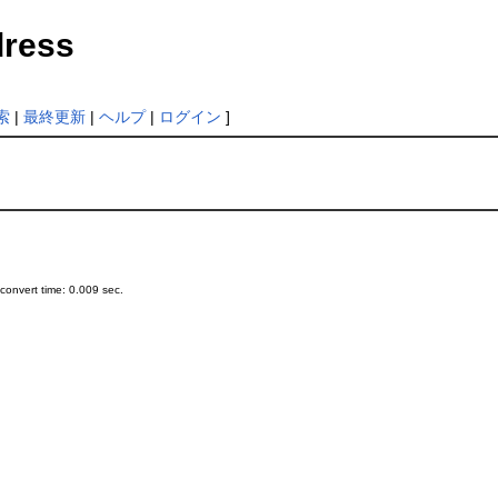
dress
索
|
最終更新
|
ヘルプ
|
ログイン
]
onvert time: 0.009 sec.