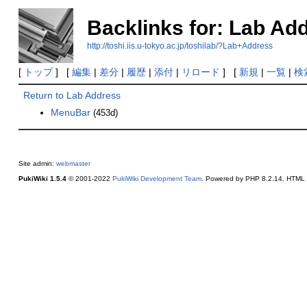
Backlinks for: Lab Ad
http://toshi.iis.u-tokyo.ac.jp/toshilab/?Lab+Address
[
トップ
] [
編集
|
差分
|
履歴
|
添付
|
リロード
] [
新規
|
一覧
|
検
Return to Lab Address
MenuBar
(453d)
Site admin:
webmaster
PukiWiki 1.5.4
© 2001-2022
PukiWiki Development Team
. Powered by PHP 8.2.14. HTML c