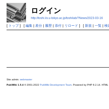
ログイン
http://toshi.iis.u-tokyo.ac.jp/toshilab/?News/2023-03-16
[
トップ
] [
編集
|
差分
|
履歴
|
添付
|
リロード
] [
新規
|
一覧
|
検
Site admin:
webmaster
PukiWiki 1.5.4
© 2001-2022
PukiWiki Development Team
. Powered by PHP 8.2.14. HTML c