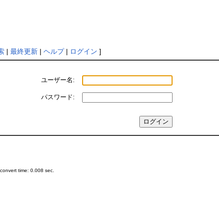
索
|
最終更新
|
ヘルプ
|
ログイン
]
ユーザー名:
パスワード:
onvert time: 0.008 sec.