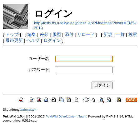
ログイン
http://toshi.iis.u-tokyo.ac.jp/toshilab/?Meetings/PowerMEMS+
2019
[
トップ
] [
編集
|
差分
|
履歴
|
添付
|
リロード
] [
新規
|
一覧
|
検索
|
最終更新
|
ヘルプ
|
ログイン
]
ユーザー名:
パスワード:
Site admin:
webmaster
PukiWiki 1.5.4
© 2001-2022
PukiWiki Development Team
. Powered by PHP 8.2.14. HTML
convert time: 0.011 sec.