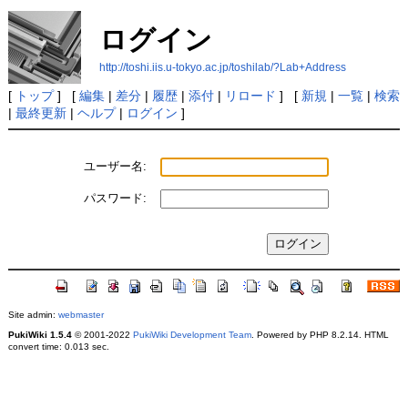
ログイン
http://toshi.iis.u-tokyo.ac.jp/toshilab/?Lab+Address
[
トップ
] [
編集
|
差分
|
履歴
|
添付
|
リロード
] [
新規
|
一覧
|
検索
|
最終更新
|
ヘルプ
|
ログイン
]
ユーザー名:
パスワード:
Site admin:
webmaster
PukiWiki 1.5.4
© 2001-2022
PukiWiki Development Team
. Powered by PHP 8.2.14. HTML
convert time: 0.013 sec.