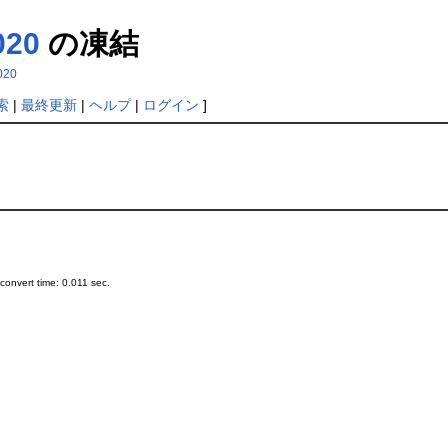
020
の凍結
2020
索
|
最終更新
|
ヘルプ
|
ログイン
]
onvert time: 0.011 sec.