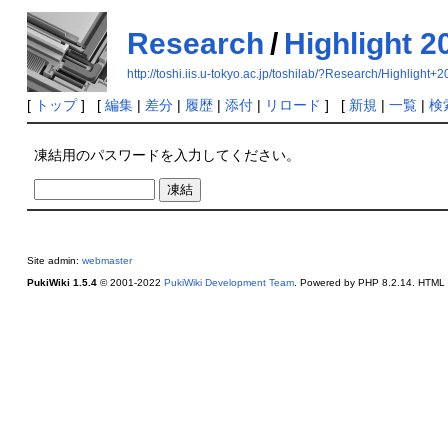
Research
/
Highlight 2
http://toshi.iis.u-tokyo.ac.jp/toshilab/?Research/Highlight+
[
トップ
] [
編集
|
差分
|
履歴
|
添付
|
リロード
] [
新規
|
一覧
|
検
凍結用のパスワードを入力してください。
Site admin:
webmaster
PukiWiki 1.5.4
© 2001-2022
PukiWiki Development Team
. Powered by PHP 8.2.14. HTML c