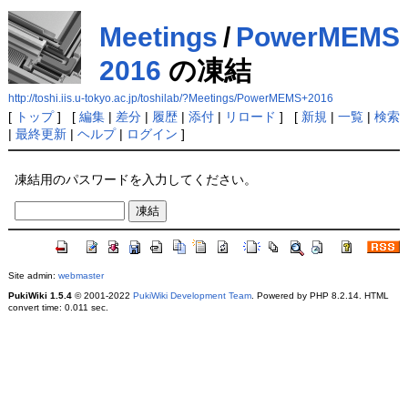
Meetings
/
PowerMEMS
2016
の凍結
http://toshi.iis.u-tokyo.ac.jp/toshilab/?Meetings/PowerMEMS+2016
[
トップ
] [
編集
|
差分
|
履歴
|
添付
|
リロード
] [
新規
|
一覧
|
検索
|
最終更新
|
ヘルプ
|
ログイン
]
凍結用のパスワードを入力してください。
Site admin:
webmaster
PukiWiki 1.5.4
© 2001-2022
PukiWiki Development Team
. Powered by PHP 8.2.14. HTML
convert time: 0.011 sec.