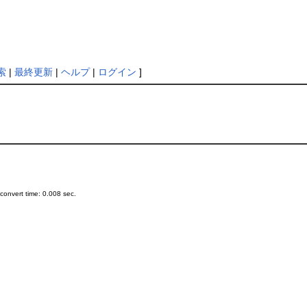
索
|
最終更新
|
ヘルプ
|
ログイン
]
onvert time: 0.008 sec.