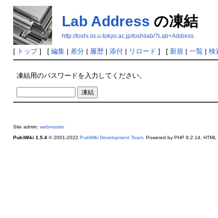
Lab Address
の凍結
http://toshi.iis.u-tokyo.ac.jp/toshilab/?Lab+Address
[
トップ
] [
編集
|
差分
|
履歴
|
添付
|
リロード
] [
新規
|
一覧
|
検
凍結用のパスワードを入力してください。
Site admin:
webmaster
PukiWiki 1.5.4
© 2001-2022
PukiWiki Development Team
. Powered by PHP 8.2.14. HTML c