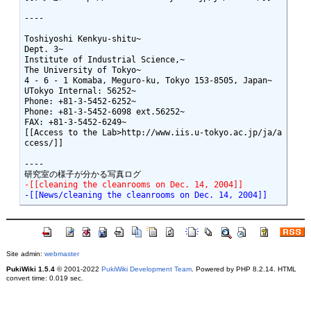
----

Toshiyoshi Kenkyu-shitu~

Dept. 3~

Institute of Industrial Science,~

The University of Tokyo~

4 - 6 - 1 Komaba, Meguro-ku, Tokyo 153-8505, Japan~

UTokyo Internal: 56252~

Phone: +81-3-5452-6252~

Phone: +81-3-5452-6098 ext.56252~

FAX: +81-3-5452-6249~

[[Access to the Lab>http://www.iis.u-tokyo.ac.jp/ja/a
ccess/]]

----

-[[cleaning the cleanrooms on Dec. 14, 2004]]
-[[News/cleaning the cleanrooms on Dec. 14, 2004]]
Site admin:
webmaster
PukiWiki 1.5.4
© 2001-2022
PukiWiki Development Team
. Powered by PHP 8.2.14. HTML
convert time: 0.019 sec.