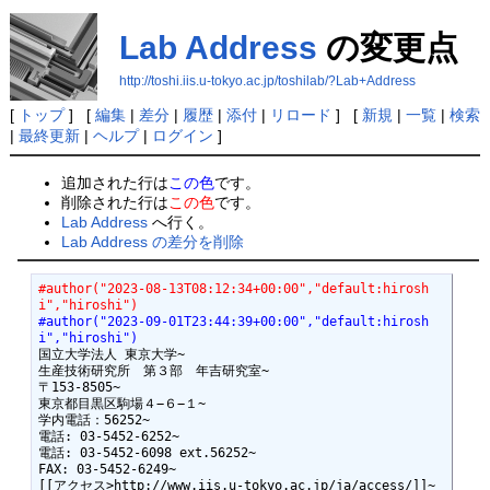
Lab Address
の変更点
http://toshi.iis.u-tokyo.ac.jp/toshilab/?Lab+Address
[
トップ
] [
編集
|
差分
|
履歴
|
添付
|
リロード
] [
新規
|
一覧
|
検索
|
最終更新
|
ヘルプ
|
ログイン
]
追加された行は
この色
です。
削除された行は
この色
です。
Lab Address
へ行く。
Lab Address の差分を削除
#author("2023-08-13T08:12:34+00:00","default:hirosh
i","hiroshi")
#author("2023-09-01T23:44:39+00:00","default:hirosh
i","hiroshi")
国立大学法人 東京大学~

生産技術研究所　第３部　年吉研究室~

〒153-8505~

東京都目黒区駒場４−６−１~

学内電話：56252~

電話: 03-5452-6252~

電話: 03-5452-6098 ext.56252~

FAX: 03-5452-6249~

[[アクセス>http://www.iis.u-tokyo.ac.jp/ja/access/]]~
