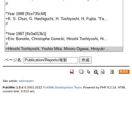
ページ名:
Site admin:
webmaster
PukiWiki 1.5.4
© 2001-2022
PukiWiki Development Team
. Powered by PHP 8.2.14. HTML
convert time: 0.013 sec.