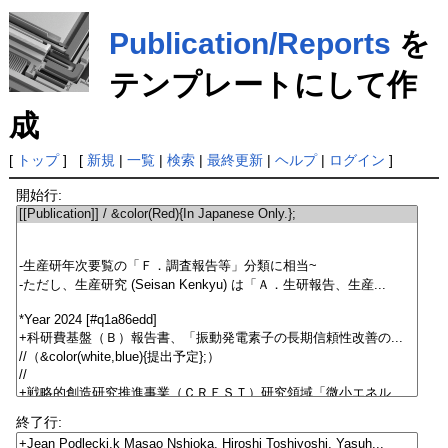
Publication/Reports
を
テンプレートにして作
成
[
トップ
] [
新規
|
一覧
|
検索
|
最終更新
|
ヘルプ
|
ログイン
]
開始行:
終了行: