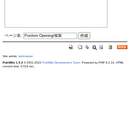
ページ名:
Site admin:
webmaster
PukiWiki 1.5.4
© 2001-2022
PukiWiki Development Team
. Powered by PHP 8.2.14. HTML
convert time: 0.019 sec.