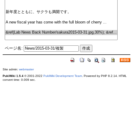
ページ名:
Site admin:
webmaster
PukiWiki 1.5.4
© 2001-2022
PukiWiki Development Team
. Powered by PHP 8.2.14. HTML
convert time: 0.009 sec.