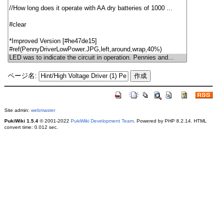
ページ名:
Site admin:
webmaster
PukiWiki 1.5.4
© 2001-2022
PukiWiki Development Team
. Powered by PHP 8.2.14. HTML
convert time: 0.012 sec.