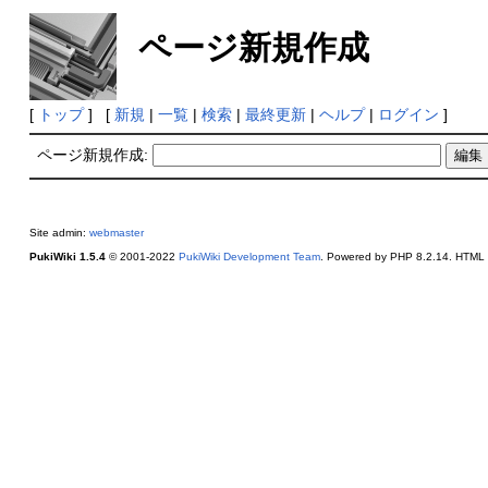
ページ新規作成
[
トップ
] [
新規
|
一覧
|
検索
|
最終更新
|
ヘルプ
|
ログイン
]
ページ新規作成:
Site admin:
webmaster
PukiWiki 1.5.4
© 2001-2022
PukiWiki Development Team
. Powered by PHP 8.2.14. HTML c