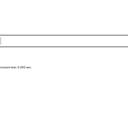
onvert time: 0.005 sec.