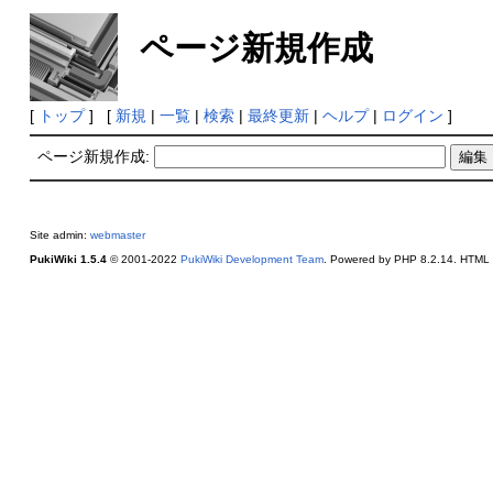
ページ新規作成
[
トップ
] [
新規
|
一覧
|
検索
|
最終更新
|
ヘルプ
|
ログイン
]
ページ新規作成:
Site admin:
webmaster
PukiWiki 1.5.4
© 2001-2022
PukiWiki Development Team
. Powered by PHP 8.2.14. HTML c