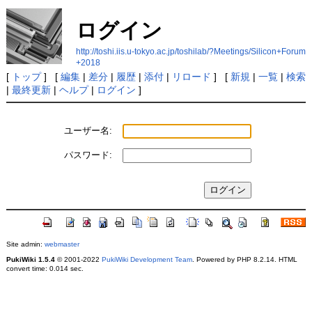
ログイン
http://toshi.iis.u-tokyo.ac.jp/toshilab/?Meetings/Silicon+Forum
+2018
[
トップ
] [
編集
|
差分
|
履歴
|
添付
|
リロード
] [
新規
|
一覧
|
検索
|
最終更新
|
ヘルプ
|
ログイン
]
ユーザー名:
パスワード:
Site admin:
webmaster
PukiWiki 1.5.4
© 2001-2022
PukiWiki Development Team
. Powered by PHP 8.2.14. HTML
convert time: 0.014 sec.