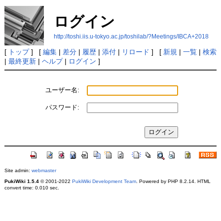
ログイン
http://toshi.iis.u-tokyo.ac.jp/toshilab/?Meetings/IBCA+2018
[
トップ
] [
編集
|
差分
|
履歴
|
添付
|
リロード
] [
新規
|
一覧
|
検索
|
最終更新
|
ヘルプ
|
ログイン
]
ユーザー名:
パスワード:
Site admin:
webmaster
PukiWiki 1.5.4
© 2001-2022
PukiWiki Development Team
. Powered by PHP 8.2.14. HTML
convert time: 0.010 sec.