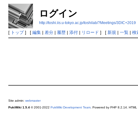
ログイン
http://toshi.iis.u-tokyo.ac.jp/toshilab/?Meetings/3DIC+2019
[
トップ
] [
編集
|
差分
|
履歴
|
添付
|
リロード
] [
新規
|
一覧
|
検
Site admin:
webmaster
PukiWiki 1.5.4
© 2001-2022
PukiWiki Development Team
. Powered by PHP 8.2.14. HTML c