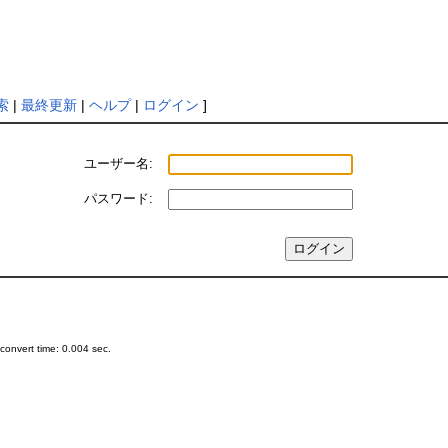
索
|
最終更新
|
ヘルプ
|
ログイン
]
ユーザー名:
パスワード:
onvert time: 0.004 sec.