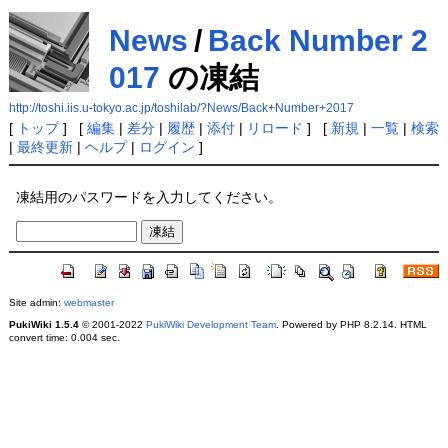
News
/
Back Number 2
017
の凍結
http://toshi.iis.u-tokyo.ac.jp/toshilab/?News/Back+Number+2017
[
トップ
] [
編集
|
差分
|
履歴
|
添付
|
リロード
] [
新規
|
一覧
|
検索
|
最終更新
|
ヘルプ
|
ログイン
]
凍結用のパスワードを入力してください。
Site admin:
webmaster
PukiWiki 1.5.4
© 2001-2022
PukiWiki Development Team
. Powered by PHP 8.2.14. HTML
convert time: 0.004 sec.