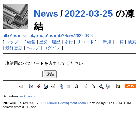
News
/
2022-03-25
の凍
結
http://toshi.iis.u-tokyo.ac.jp/toshilab/?News/2022-03-25
[
トップ
] [
編集
|
差分
|
履歴
|
添付
|
リロード
] [
新規
|
一覧
|
検索
|
最終更新
|
ヘルプ
|
ログイン
]
凍結用のパスワードを入力してください。
Site admin:
webmaster
PukiWiki 1.5.4
© 2001-2022
PukiWiki Development Team
. Powered by PHP 8.2.14. HTML
convert time: 0.011 sec.