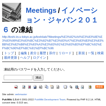
Meetings
/
イノベーシ
ョン・ジャパン２０１
６
の凍結
http://toshi.iis.u-tokyo.ac.jp/toshilab/?Meetings/%E3%82%A4%E3%83%8E%E
3%83%99%E3%83%BC%E3%82%B7%E3%83%A7%E3%83%B3%E3%83%
BB%E3%82%B8%E3%83%A3%E3%83%91%E3%83%B3%EF%BC%92%E
F%BC%90%EF%BC%91%EF%BC%96
[
トップ
] [
編集
|
差分
|
履歴
|
添付
|
リロード
] [
新規
|
一覧
|
検索
|
最終更新
|
ヘルプ
|
ログイン
]
凍結用のパスワードを入力してください。
Site admin:
webmaster
PukiWiki 1.5.4
© 2001-2022
PukiWiki Development Team
. Powered by PHP 8.2.14. HTML
convert time: 0.015 sec.