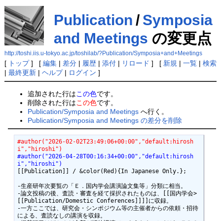
Publication
/
Symposia
and Meetings
の変更点
http://toshi.iis.u-tokyo.ac.jp/toshilab/?Publication/Symposia+and+Meetings
[
トップ
] [
編集
|
差分
|
履歴
|
添付
|
リロード
] [
新規
|
一覧
|
検索
|
最終更新
|
ヘルプ
|
ログイン
]
追加された行は
この色
です。
削除された行は
この色
です。
Publication/Symposia and Meetings
へ行く。
Publication/Symposia and Meetings の差分を削除
#author("2026-02-02T23:49:06+00:00","default:hirosh
i","hiroshi")
#author("2026-04-28T00:16:34+00:00","default:hirosh
i","hiroshi")
[[Publication]] / &color(Red){In Japanese Only.};

-生産研年次要覧の「Ｅ．国内学会講演論文集等」分類に相当。

-論文投稿の後、査読・審査を経て採択されたものは、[[国内学会>
[[Publication/Domestic Conferences]]]]に収録。

-一方ここでは、研究会・シンポジウム等の主催者からの依頼・招待
による、査読なしの講演を収録。
