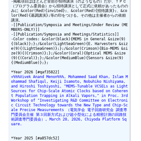
-掲載項目はほとんど全部が招待講演（のようなもの）だが、ＴＰＣ
（プログラム委員会）から招待講演として正式に依頼があったものの
みに &color(Red){invited};、&color(Red){招待講演};、&co
lor(Red){基調講演};等の印をつける。その他は主催者からの依頼
講演。

-[[Publication/Symposia and Meetings/Under Review (ME
MBERS-ONLY)]]

-[[Publication/Symposia and Meetings/Statistics]]

-Color codes: &color(black){MEMS in General &size(9)
{(black)};};/&color(LightSeaGreen){E. Harvesters &siz
e(9){(LightSeaGreen)};};/&color(Crimson){Bio-MEMS &si
ze(9){(Crimson)};};/&color(Coral){Optical MEMS &size
(9){(Coral)};};/&color(MediumBlue){Sensors &size(9)
{(MediumBlue)};};

+%%%Vivek Anand Menon%%%, Mohammed Saad Khan, Islam M
ohammad Shafiqul, Keiji Isamoto, Nobuhiko Nishiyama, 
and Hiroshi Toshiyoshi, "MEMS-Tunable VCSELs as Light 
Sources for Chip-Scale Atomic Clocks based on Coheren
t Population Trapping in Alkali Vapors," in Proc. 3rd 
Workshop of "Investigating R&D Committee on Electroni
c Circuit Technology towards the New Type and Chip-Sc
ale Precise Measurements （電気学会 電子回路研究会 調査専
門委員会主催 第３回新方式および超小型化による精密計測の回路技
術調査専門委員会）, March 20, 2026, Chiyoda Platform Sq
uare.