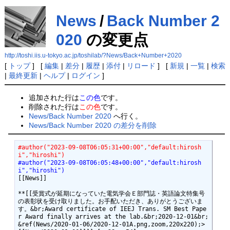
News
/
Back Number 2
020
の変更点
http://toshi.iis.u-tokyo.ac.jp/toshilab/?News/Back+Number+2020
[
トップ
] [
編集
|
差分
|
履歴
|
添付
|
リロード
] [
新規
|
一覧
|
検索
|
最終更新
|
ヘルプ
|
ログイン
]
追加された行は
この色
です。
削除された行は
この色
です。
News/Back Number 2020
へ行く。
News/Back Number 2020 の差分を削除
#author("2023-09-08T06:05:31+00:00","default:hirosh
i","hiroshi")
#author("2023-09-08T06:05:48+00:00","default:hirosh
i","hiroshi")
[[News]]

**[[受賞式が延期になっていた電気学会Ｅ部門誌・英語論文特集号
の表彰状を受け取りました。お手配いただき、ありがとうございま
す。&br;Award certificate of IEEJ Trans. SM Best Pape
r Award finally arrives at the lab.&br;2020-12-01&br;
&ref(News/2020-01-06/2020-12-01A.png,zoom,220x220);>