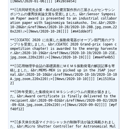
[[News/2020-01-06]]]] [#x28cee54]

**[[共同研究先企業・株式会社鷺宮製作所の三屋さんがセンサシン
ポジウムの優秀技術論文賞を受賞しました。&br;Sensor Symposi
um Paper award is presented to an industrial collabor
ation paper with Saginomiya Seisakusho, Inc.&br;2020-
10-28&br;&ref(News/2020-10-28/2020-10-28B.jpg,zoom,22
0x220);>[[News/2020-10-28]]]] [#m41dde3f]

**[[CEATEC 2020 に出展した振動発電器がオープン部門賞のグラ
ンプリを受賞しました。&br;CEATEC 2020 Grand-prix (open c
ompetition chapter) is awarded to the energy harveste
r.&br;2020-10-19&br;&ref(News/2020-10-19/2020-10-21E.
jpg,zoom,220x220);>[[News/2020-10-19]]]] [#me4fe4b5]

**[[応用物理学会誌の基礎講座にＭＥＭＳ振動発電の解説記事を寄
稿しました。&br;MEMS-MEH is picked up in the JSAP jour
nal.&br;2020-10-10&br;&ref(News/2020-10-10/2020-10-10
A.jpg,zoom,220x220);>[[News/2020-10-10]]]] [#i15191a
2]

**[[昨年受賞した集積化ＭＥＭＳシンポジウムの賞状が届きまし
た。&br;Award certificate is finally delivered to the 
recipient.&br;2020-09-02&br;&ref(News/2020-09-02/2020
-09-02A.jpg,zoom,220x220);>[[News/2020-09-02]]]] [#pf
f40f12]

**[[多天体分光器マイクロシャッタの制御手法が論文掲載されまし
た。&br;Micro Shutter Controller for Astronomical Mul