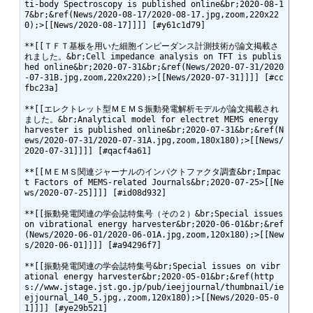
ti-body Spectroscopy is published online&br;2020-08-1
7&br;&ref(News/2020-08-17/2020-08-17.jpg,zoom,220x22
0);>[[News/2020-08-17]]]] [#y61c1d79]

**[[ＴＦＴ基板を用いた細胞インピーダンス計測技術が論文掲載さ
れました。&br;Cell impedance analysis on TFT is publis
hed online&br;2020-07-31&br;&ref(News/2020-07-31/2020
-07-31B.jpg,zoom,220x220);>[[News/2020-07-31]]]] [#cc
fbc23a]

**[[エレクトレット型ＭＥＭＳ振動発電解析モデルが論文掲載され
ました。&br;Analytical model for electret MEMS energy 
harvester is published online&br;2020-07-31&br;&ref(N
ews/2020-07-31/2020-07-31A.jpg,zoom,180x180);>[[News/
2020-07-31]]]] [#qacf4a61]

**[[ＭＥＭＳ関連ジャーナルのインパクトファクタ調査&br;Impac
t Factors of MEMS-related Journals&br;2020-07-25>[[Ne
ws/2020-07-25]]]] [#id08d932]

**[[振動発電関連の学会誌特集号（その２）&br;Special issues 
on vibrational energy harvester&br;2020-06-01&br;&ref
(News/2020-06-01/2020-06-01A.jpg,zoom,120x180);>[[New
s/2020-06-01]]]] [#a94296f7]

**[[振動発電関連の学会誌特集号&br;Special issues on vibr
ational energy harvester&br;2020-05-01&br;&ref(http
s://www.jstage.jst.go.jp/pub/ieejjournal/thumbnail/ie
ejjournal_140_5.jpg,,zoom,120x180);>[[News/2020-05-0
1]]]] [#ye29b521]
