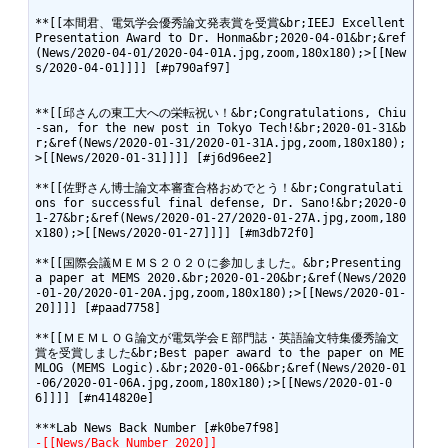
**[[本間君、電気学会優秀論文発表賞を受賞&br;IEEJ Excellent 
Presentation Award to Dr. Honma&br;2020-04-01&br;&ref
(News/2020-04-01/2020-04-01A.jpg,zoom,180x180);>[[New
s/2020-04-01]]]] [#p790af97]

**[[邱さんの東工大への栄転祝い！&br;Congratulations, Chiu
-san, for the new post in Tokyo Tech!&br;2020-01-31&b
r;&ref(News/2020-01-31/2020-01-31A.jpg,zoom,180x180);
>[[News/2020-01-31]]]] [#j6d96ee2]

**[[佐野さん博士論文本審査合格おめでとう！&br;Congratulati
ons for successful final defense, Dr. Sano!&br;2020-0
1-27&br;&ref(News/2020-01-27/2020-01-27A.jpg,zoom,180
x180);>[[News/2020-01-27]]]] [#m3db72f0]

**[[国際会議ＭＥＭＳ２０２０に参加しました。&br;Presenting 
a paper at MEMS 2020.&br;2020-01-20&br;&ref(News/2020
-01-20/2020-01-20A.jpg,zoom,180x180);>[[News/2020-01-
20]]]] [#paad7758]

**[[ＭＥＭＬＯＧ論文が電気学会Ｅ部門誌・英語論文特集優秀論文
賞を受賞しました&br;Best paper award to the paper on ME
MLOG (MEMS Logic).&br;2020-01-06&br;&ref(News/2020-01
-06/2020-01-06A.jpg,zoom,180x180);>[[News/2020-01-0
6]]]] [#n414820e]

-[[News/Back Number 2020]]