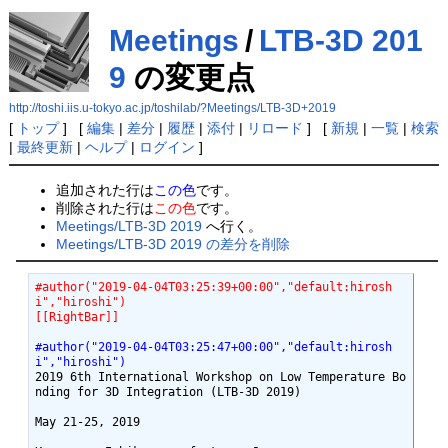
Meetings
/
LTB-3D 201
9
の変更点
http://toshi.iis.u-tokyo.ac.jp/toshilab/?Meetings/LTB-3D+2019
[
トップ
] [
編集
|
差分
|
履歴
|
添付
|
リロード
] [
新規
|
一覧
|
検索
|
最終更新
|
ヘルプ
|
ログイン
]
追加された行は
この色
です。
削除された行は
この色
です。
Meetings/LTB-3D 2019
へ行く。
Meetings/LTB-3D 2019 の差分を削除
#author("2019-04-04T03:25:39+00:00","default:hirosh
i","hiroshi")
[[RightBar]]
#author("2019-04-04T03:25:47+00:00","default:hirosh
i","hiroshi")
2019 6th International Workshop on Low Temperature Bo
nding for 3D Integration (LTB-3D 2019)

May 21-25, 2019
