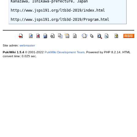
Kanazawa, Ishikawa-prefecture, Japan

http://www.jsps191.org/ltb3d-2019/index.html

Site admin:
webmaster
PukiWiki 1.5.4
© 2001-2022
PukiWiki Development Team
. Powered by PHP 8.2.14. HTML
convert time: 0.025 sec.