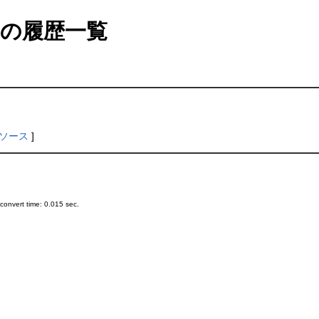
の履歴一覧
ソース
]
onvert time: 0.015 sec.