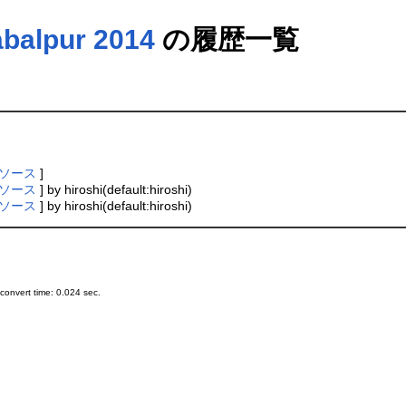
abalpur 2014
の履歴一覧
ソース
]
ソース
] by hiroshi(default:hiroshi)
ソース
] by hiroshi(default:hiroshi)
onvert time: 0.024 sec.