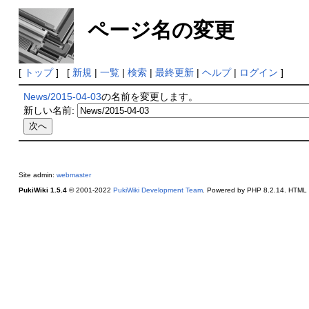
ページ名の変更
[
トップ
] [
新規
|
一覧
|
検索
|
最終更新
|
ヘルプ
|
ログイン
]
News/2015-04-03
の名前を変更します。
新しい名前:
Site admin:
webmaster
PukiWiki 1.5.4
© 2001-2022
PukiWiki Development Team
. Powered by PHP 8.2.14. HTML c