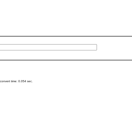
onvert time: 0.054 sec.