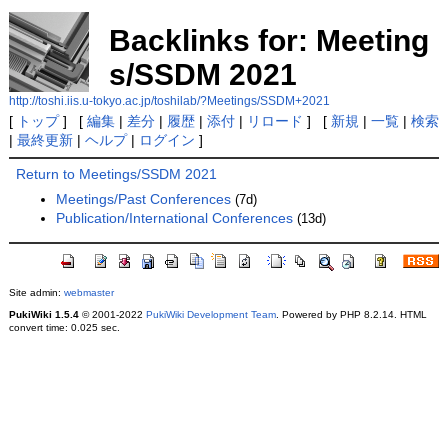
Backlinks for: Meeting
s/SSDM 2021
http://toshi.iis.u-tokyo.ac.jp/toshilab/?Meetings/SSDM+2021
[
トップ
] [
編集
|
差分
|
履歴
|
添付
|
リロード
] [
新規
|
一覧
|
検索
|
最終更新
|
ヘルプ
|
ログイン
]
Return to Meetings/SSDM 2021
Meetings/Past Conferences
(7d)
Publication/International Conferences
(13d)
Site admin:
webmaster
PukiWiki 1.5.4
© 2001-2022
PukiWiki Development Team
. Powered by PHP 8.2.14. HTML
convert time: 0.025 sec.