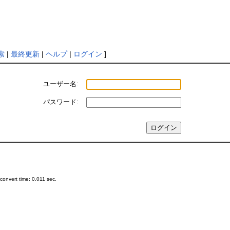
索
|
最終更新
|
ヘルプ
|
ログイン
]
ユーザー名:
パスワード:
onvert time: 0.011 sec.