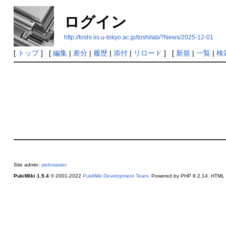
ログイン
http://toshi.iis.u-tokyo.ac.jp/toshilab/?News/2025-12-01
[
トップ
] [
編集
|
差分
|
履歴
|
添付
|
リロード
] [
新規
|
一覧
|
検
Site admin:
webmaster
PukiWiki 1.5.4
© 2001-2022
PukiWiki Development Team
. Powered by PHP 8.2.14. HTML c