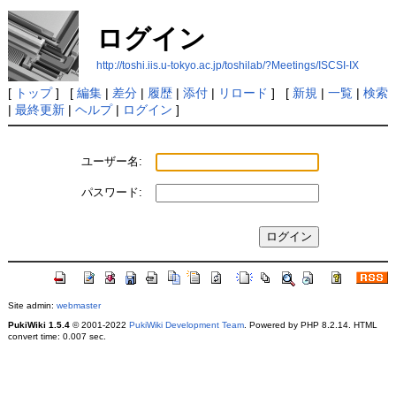
ログイン
http://toshi.iis.u-tokyo.ac.jp/toshilab/?Meetings/ISCSI-IX
[
トップ
] [
編集
|
差分
|
履歴
|
添付
|
リロード
] [
新規
|
一覧
|
検索
|
最終更新
|
ヘルプ
|
ログイン
]
ユーザー名:
パスワード:
Site admin:
webmaster
PukiWiki 1.5.4
© 2001-2022
PukiWiki Development Team
. Powered by PHP 8.2.14. HTML
convert time: 0.007 sec.