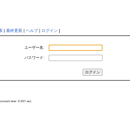
索
|
最終更新
|
ヘルプ
|
ログイン
]
ユーザー名:
パスワード:
onvert time: 0.007 sec.