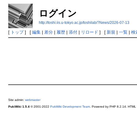
ログイン
http://toshi.iis.u-tokyo.ac.jp/toshilab/?News/2026-07-13
[
トップ
] [
編集
|
差分
|
履歴
|
添付
|
リロード
] [
新規
|
一覧
|
検
Site admin:
webmaster
PukiWiki 1.5.4
© 2001-2022
PukiWiki Development Team
. Powered by PHP 8.2.14. HTML c