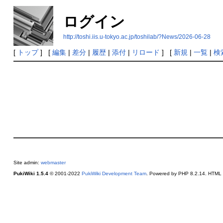
ログイン
http://toshi.iis.u-tokyo.ac.jp/toshilab/?News/2026-06-28
[
トップ
] [
編集
|
差分
|
履歴
|
添付
|
リロード
] [
新規
|
一覧
|
検
Site admin:
webmaster
PukiWiki 1.5.4
© 2001-2022
PukiWiki Development Team
. Powered by PHP 8.2.14. HTML c