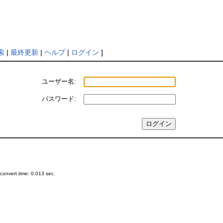
索
|
最終更新
|
ヘルプ
|
ログイン
]
ユーザー名:
パスワード:
onvert time: 0.013 sec.