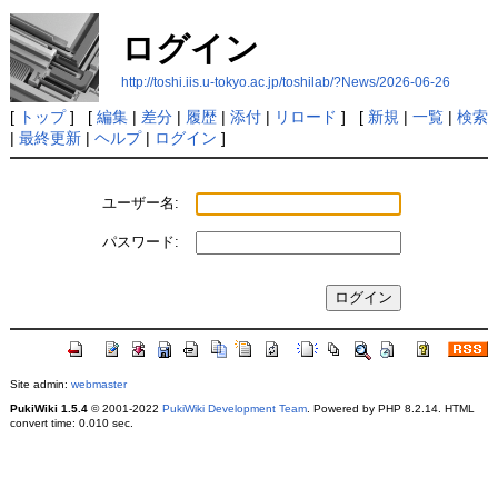
ログイン
http://toshi.iis.u-tokyo.ac.jp/toshilab/?News/2026-06-26
[
トップ
] [
編集
|
差分
|
履歴
|
添付
|
リロード
] [
新規
|
一覧
|
検索
|
最終更新
|
ヘルプ
|
ログイン
]
ユーザー名:
パスワード:
Site admin:
webmaster
PukiWiki 1.5.4
© 2001-2022
PukiWiki Development Team
. Powered by PHP 8.2.14. HTML
convert time: 0.010 sec.