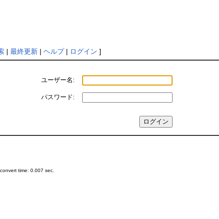
索
|
最終更新
|
ヘルプ
|
ログイン
]
ユーザー名:
パスワード:
onvert time: 0.007 sec.