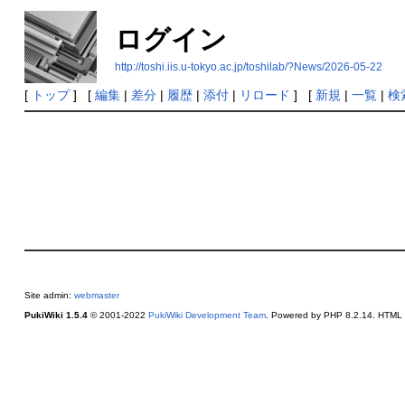
ログイン
http://toshi.iis.u-tokyo.ac.jp/toshilab/?News/2026-05-22
[
トップ
] [
編集
|
差分
|
履歴
|
添付
|
リロード
] [
新規
|
一覧
|
検
Site admin:
webmaster
PukiWiki 1.5.4
© 2001-2022
PukiWiki Development Team
. Powered by PHP 8.2.14. HTML c