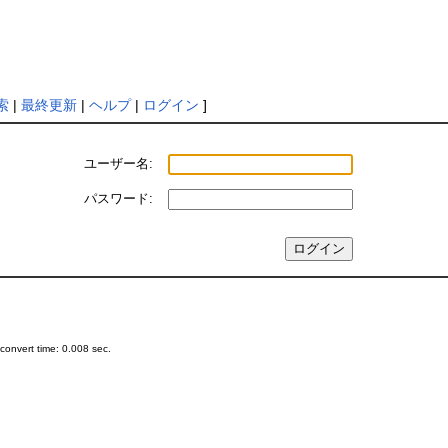
索
|
最終更新
|
ヘルプ
|
ログイン
]
ユーザー名:
パスワード:
onvert time: 0.008 sec.