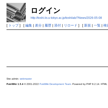
ログイン
http://toshi.iis.u-tokyo.ac.jp/toshilab/?News/2026-05-08
[
トップ
] [
編集
|
差分
|
履歴
|
添付
|
リロード
] [
新規
|
一覧
|
検
Site admin:
webmaster
PukiWiki 1.5.4
© 2001-2022
PukiWiki Development Team
. Powered by PHP 8.2.14. HTML c