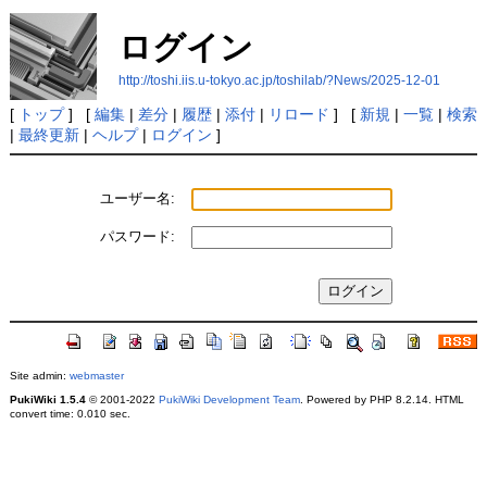
ログイン
http://toshi.iis.u-tokyo.ac.jp/toshilab/?News/2025-12-01
[
トップ
] [
編集
|
差分
|
履歴
|
添付
|
リロード
] [
新規
|
一覧
|
検索
|
最終更新
|
ヘルプ
|
ログイン
]
ユーザー名:
パスワード:
Site admin:
webmaster
PukiWiki 1.5.4
© 2001-2022
PukiWiki Development Team
. Powered by PHP 8.2.14. HTML
convert time: 0.010 sec.