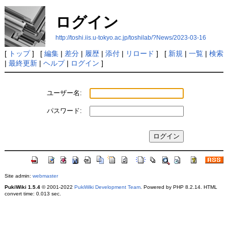
ログイン
http://toshi.iis.u-tokyo.ac.jp/toshilab/?News/2023-03-16
[
トップ
] [
編集
|
差分
|
履歴
|
添付
|
リロード
] [
新規
|
一覧
|
検索
|
最終更新
|
ヘルプ
|
ログイン
]
ユーザー名:
パスワード:
Site admin:
webmaster
PukiWiki 1.5.4
© 2001-2022
PukiWiki Development Team
. Powered by PHP 8.2.14. HTML
convert time: 0.013 sec.