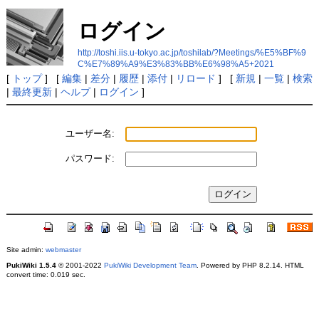
ログイン
http://toshi.iis.u-tokyo.ac.jp/toshilab/?Meetings/%E5%BF%9
C%E7%89%A9%E3%83%BB%E6%98%A5+2021
[
トップ
] [
編集
|
差分
|
履歴
|
添付
|
リロード
] [
新規
|
一覧
|
検索
|
最終更新
|
ヘルプ
|
ログイン
]
ユーザー名:
パスワード:
Site admin:
webmaster
PukiWiki 1.5.4
© 2001-2022
PukiWiki Development Team
. Powered by PHP 8.2.14. HTML
convert time: 0.019 sec.